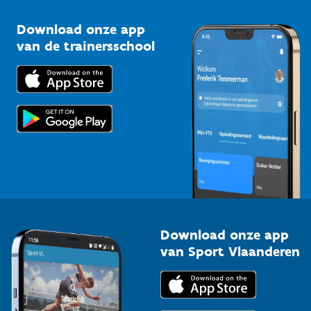
Sportclubs
Kennisplatform
Download onze app
Bedrijven
van de trainersschool
Downloads
Trainers en begeleiders
Voor de pers
Scholen
Topsporters
Organisatoren van sportevenementen
Download onze app
van Sport Vlaanderen