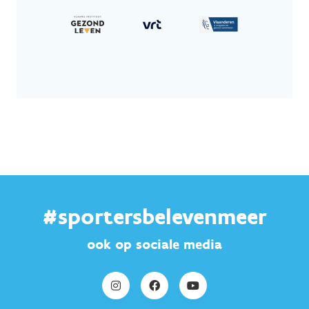
#sportersbelevenmeer
ook op sociale media