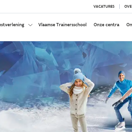
VACATURES
OVE
nstverlening
Vlaamse Trainersschool
Onze centra
On