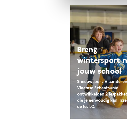
Breng
wintersport 
jouw school
Sneeuwsport Vlaanderen
Vlaamse Schaatsunie
ontwikkelden 2 lespakke
die je eenvoudig kan inze
de les LO.