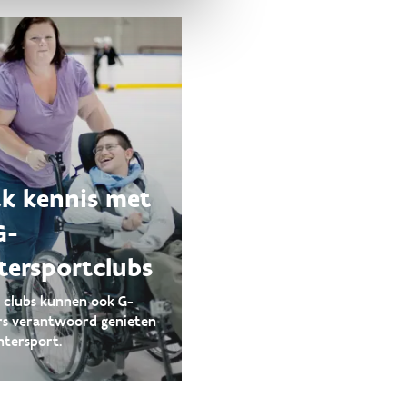
k kennis met
G-
tersportclubs
e clubs kunnen ook G-
rs verantwoord genieten
ntersport.