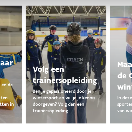
naar
Maa
Volg een
de 
trainersopleiding
win
 en de
Ben je gepassioneerd door je
tten
wintersport en wil je je kennis
In dez
tten in
doorgeven? Volg dan een
sporte
trainersopleiding.
van wi