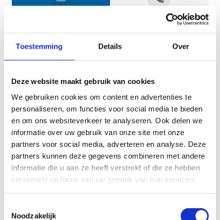
Jouw gegevens
Toestemming
Details
Over
Deze website maakt gebruik van cookies
We gebruiken cookies om content en advertenties te
personaliseren, om functies voor social media te bieden
en om ons websiteverkeer te analyseren. Ook delen we
informatie over uw gebruik van onze site met onze
Geef aan tot welk domein jouw vraag behoort
partners voor social media, adverteren en analyse. Deze
partners kunnen deze gegevens combineren met andere
KIES EEN DOMEIN
informatie die u aan ze heeft verstrekt of die ze hebben
verzameld op basis van uw gebruik van hun services.
Jouw vraag
Toestemmingsselectie
Noodzakelijk