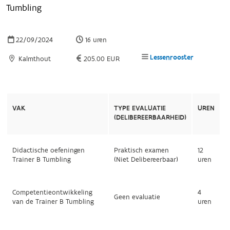
Tumbling
22/09/2024
16 uren
Lessenrooster
Kalmthout
205.00 EUR
VAK
TYPE EVALUATIE
UREN
(DELIBEREERBAARHEID)
Didactische oefeningen
Praktisch examen
12
Trainer B Tumbling
(Niet Delibereerbaar)
uren
Competentieontwikkeling
4
Geen evaluatie
van de Trainer B Tumbling
uren