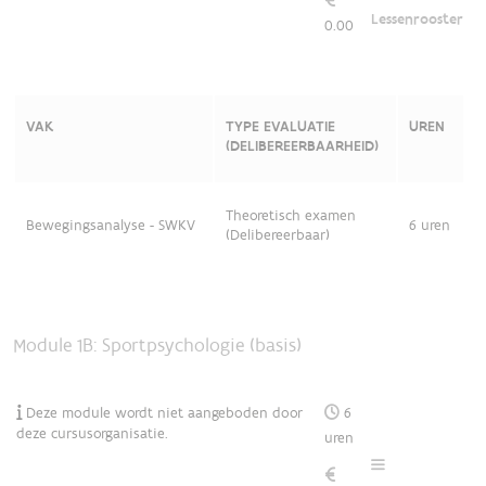
Lessenrooster
0.00
VAK
TYPE EVALUATIE
UREN
(DELIBEREERBAARHEID)
Theoretisch examen
Bewegingsanalyse - SWKV
6 uren
(Delibereerbaar)
Module 1B: Sportpsychologie (basis)
Deze module wordt niet aangeboden door
6
deze cursusorganisatie.
uren