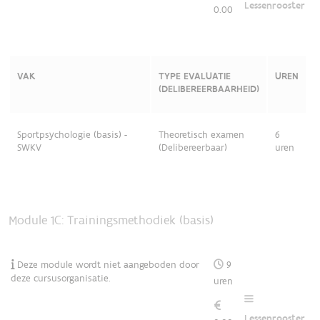
Lessenrooster
0.00
VAK
TYPE EVALUATIE
UREN
(DELIBEREERBAARHEID)
Sportpsychologie (basis) -
Theoretisch examen
6
SWKV
(Delibereerbaar)
uren
Module 1C: Trainingsmethodiek (basis)
Deze module wordt niet aangeboden door
9
deze cursusorganisatie.
uren
Lessenrooster