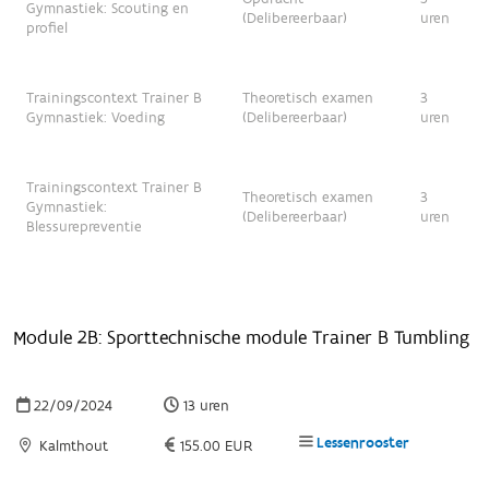
Gymnastiek: Scouting en
(Delibereerbaar)
uren
profiel
Trainingscontext Trainer B
Theoretisch examen
3
Gymnastiek: Voeding
(Delibereerbaar)
uren
Trainingscontext Trainer B
Theoretisch examen
3
Gymnastiek:
(Delibereerbaar)
uren
Blessurepreventie
Module 2B: Sporttechnische module Trainer B Tumbling
22/09/2024
13 uren
Lessenrooster
Kalmthout
155.00 EUR