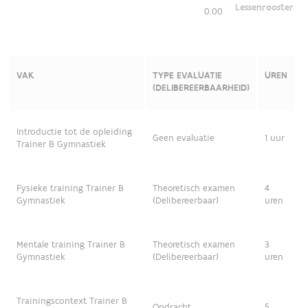
Lessenrooster
0.00
VAK
TYPE EVALUATIE
UREN
(DELIBEREERBAARHEID)
Introductie tot de opleiding
Geen evaluatie
1 uur
Trainer B Gymnastiek
Fysieke training Trainer B
Theoretisch examen
4
Gymnastiek
(Delibereerbaar)
uren
Mentale training Trainer B
Theoretisch examen
3
Gymnastiek
(Delibereerbaar)
uren
Trainingscontext Trainer B
Opdracht
5