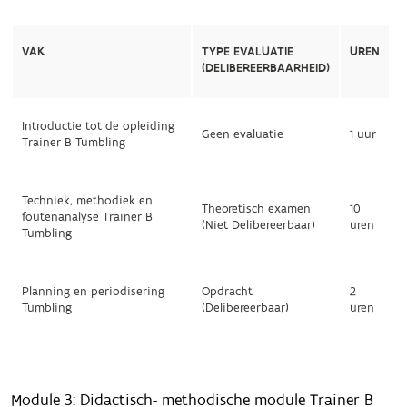
VAK
TYPE EVALUATIE
UREN
(DELIBEREERBAARHEID)
Introductie tot de opleiding
Geen evaluatie
1 uur
Trainer B Tumbling
Techniek, methodiek en
Theoretisch examen
10
foutenanalyse Trainer B
(Niet Delibereerbaar)
uren
Tumbling
Planning en periodisering
Opdracht
2
Tumbling
(Delibereerbaar)
uren
Module 3: Didactisch- methodische module Trainer B