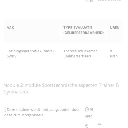
0.00
VAK
TYPE EVALUATIE
UREN
(DELIBEREERBAARHEID)
Trainingsmethodiek (basis) -
Theoretisch examen
9
SWKV
(Delibereerbaar)
uren
Module 2: Module Sporttechnische aspecten Trainer B
Gymnastiek
Deze module wordt niet aangeboden door
19
deze cursusorganisatie.
uren