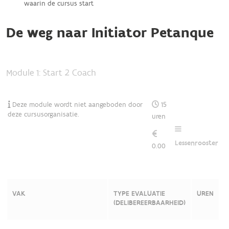
waarin de cursus start
De weg naar Initiator Petanque
Module 1: Start 2 Coach
Deze module wordt niet aangeboden door
15
deze cursusorganisatie.
uren
Lessenrooster
0.00
VAK
TYPE EVALUATIE
UREN
(DELIBEREERBAARHEID)