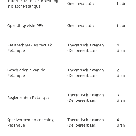
Introductie tot de opleiding
Geen evaluatie
1 uur
Initiator Petanque
Opleidingsvisie PFV
Geen evaluatie
1 uur
Basistechniek en tactiek
Theoretisch examen
4
Petanque
(Delibereerbaar)
uren
Geschiedenis van de
Theoretisch examen
2
Petanque
(Delibereerbaar)
uren
Theoretisch examen
3
Reglementen Petanque
(Delibereerbaar)
uren
Speelvormen en coaching
Theoretisch examen
4
Petanque
(Delibereerbaar)
uren