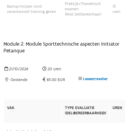
Praktijk+Theoretisch
Basisprincipes rond
15
examen
verantwoord training geven
uren
(Niet Delibereerbaar)
Module 2: Module Sporttechnische aspecten Initiator
Petanque
21/10/2026
20 uren
Lessenrooster
Oostende
85.00 EUR
VAK
TYPE EVALUATIE
UREN
(DELIBEREERBAARHEID)