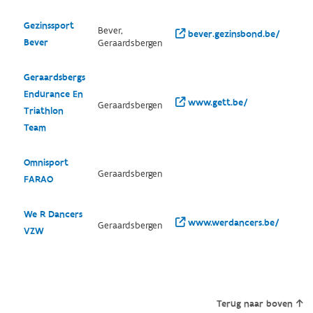
Gezinssport
Bever,
bever.gezinsbond.be/
Bever
Geraardsbergen
Geraardsbergs
Endurance En
www.gett.be/
Geraardsbergen
Triathlon
Team
Omnisport
Geraardsbergen
FARAO
We R Dancers
www.werdancers.be/
Geraardsbergen
VZW
Terug naar boven