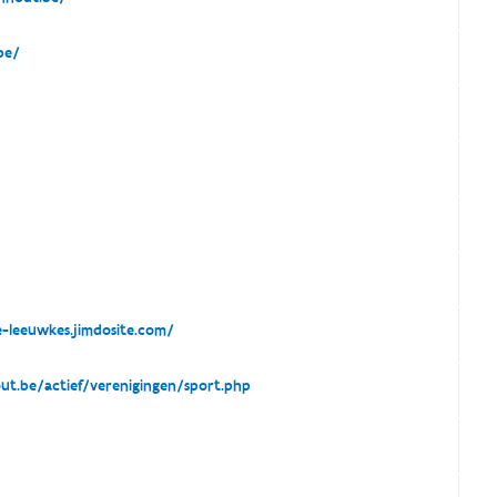
be/
e-leeuwkes.jimdosite.com/
.be/actief/verenigingen/sport.php