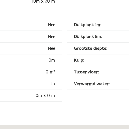
10m x 20 m
Nee
Duikplank 1m:
Nee
Duikplank 5m:
Nee
Grootste diepte:
0m
Kuip:
0 m²
Tussenvloer:
Ja
Verwarmd water:
0m x 0 m