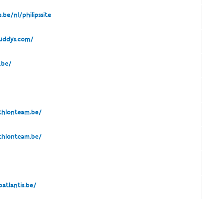
be/nl/philipssite
uddys.com/
.be/
hlonteam.be/
hlonteam.be/
tlantis.be/