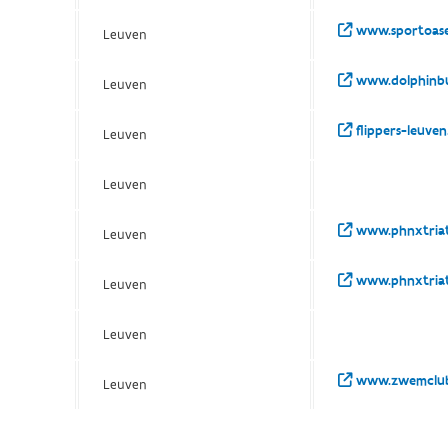
www.sportoase.
Leuven
www.dolphinb
Leuven
flippers-leuven
Leuven
Leuven
www.phnxtriat
Leuven
www.phnxtriat
Leuven
Leuven
www.zwemcluba
Leuven