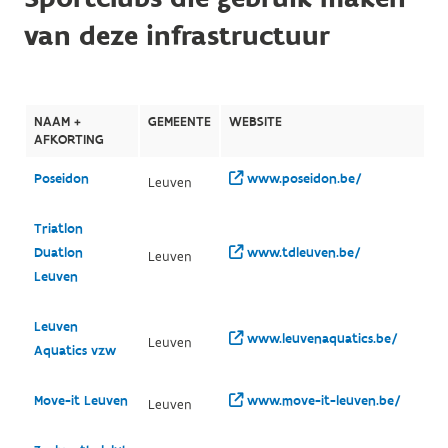
van deze infrastructuur
NAAM +
GEMEENTE
WEBSITE
AFKORTING
Poseidon
www.poseidon.be/
Leuven
Triatlon
Duatlon
www.tdleuven.be/
Leuven
Leuven
Leuven
www.leuvenaquatics.be/
Leuven
Aquatics vzw
Move-it Leuven
www.move-it-leuven.be/
Leuven