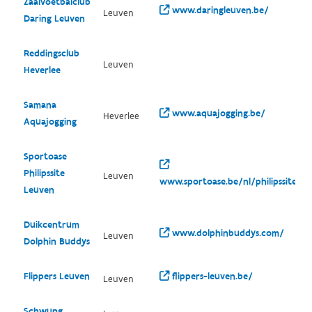
Zaalvoetbalclub
www.daringleuven.be/
Leuven
Daring Leuven
Reddingsclub
Leuven
Heverlee
Samana
www.aquajogging.be/
Heverlee
Aquajogging
Sportoase
Philipssite
Leuven
www.sportoase.be/nl/philipssite
Leuven
Duikcentrum
www.dolphinbuddys.com/
Leuven
Dolphin Buddys
Flippers Leuven
flippers-leuven.be/
Leuven
Schwung