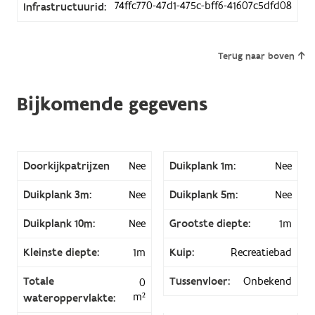
74ffc770-47d1-475c-bff6-41607c5dfd08
Infrastructuurid:
Terug naar boven
Bijkomende gegevens
Doorkijkpatrijzen
Nee
Duikplank 1m:
Nee
Duikplank 3m:
Nee
Duikplank 5m:
Nee
Duikplank 10m:
Nee
Grootste diepte:
1m
Kleinste diepte:
1m
Kuip:
Recreatiebad
Totale
Tussenvloer:
Onbekend
0
m²
wateroppervlakte: