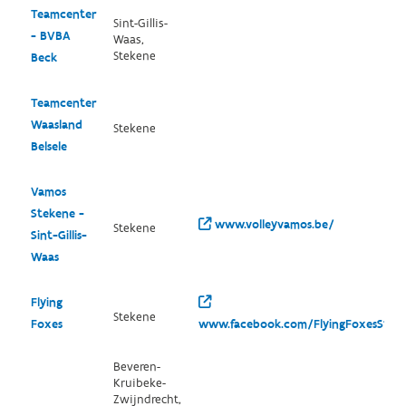
Teamcenter
Sint-Gillis-
- BVBA
Waas,
Stekene
Beck
Teamcenter
Waasland
Stekene
Belsele
Vamos
Stekene -
www.volleyvamos.be/
Stekene
Sint-Gillis-
Waas
Flying
Stekene
Foxes
www.facebook.com/FlyingFoxesStek
Beveren-
Kruibeke-
Zwijndrecht,