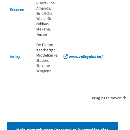
Puurs-Sint-
Amands,
Eskabee
Sint-Gillis-
Waas, Sint-
Niklaas,
Stekene,
Temse
De Panne,
Keerbergen,
Middelkerke,
Volley
www.volleyplus.be/
Staden,
Stekene,
Wingene
Terug naar boven
Meld opmerkingen/correcties/suggesties hier