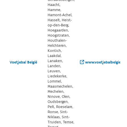
Haacht,
Hamme,
Hamont-Achel,
Hasselt, Heist-
op-den-Berg,
Hoegaarden,
Hoogstraten,
Houthalen-
Helchteren,
Kontich,
Laakdal,
Lanaken,
Voetjebal België
www.voetjebalbelgie.be
Landen,
Leuven,
Liedekerke,
Lommel,
Maasmechelen,
Mechelen,
Ninove, Olen,
Oudsbergen,
Pelt, Roeselare,
Ronse, Sint-
Niklaas, Sint-
Truiden, Temse,