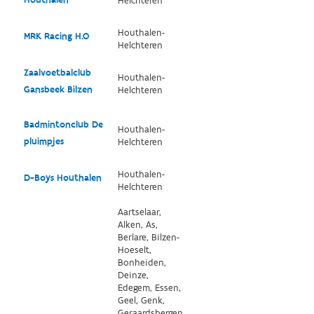
Helchteren
Houthalen-
MRK Racing H.O
Helchteren
Zaalvoetbalclub
Houthalen-
Gansbeek Bilzen
Helchteren
Badmintonclub De
Houthalen-
pluimpjes
Helchteren
Houthalen-
D-Boys Houthalen
Helchteren
Aartselaar,
Alken, As,
Berlare, Bilzen-
Hoeselt,
Bonheiden,
Deinze,
Edegem, Essen,
Geel, Genk,
Geraardsbergen,