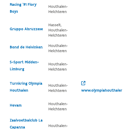
Racing '91 Flory
Houthalen-
Boys
Helchteren
Hasselt,
Gruppo Abruzzese
Houthalen-
Helchteren
Houthalen-
Bond de Heivinken
Helchteren
S-Sport Midden-
Houthalen-
Limburg
Helchteren
Turnkring Olympia
Houthalen-
Houthalen
www.olympiahouthalen.be
Helchteren
Houthalen-
Hevam
Helchteren
Zaalvoetbalclub La
Houthalen-
Capanna