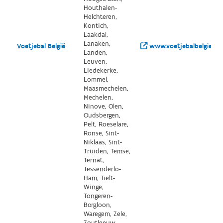
Houthalen-
Helchteren,
Kontich,
Laakdal,
Lanaken,
Voetjebal België
www.voetjebalbelgie.be
Landen,
Leuven,
Liedekerke,
Lommel,
Maasmechelen,
Mechelen,
Ninove, Olen,
Oudsbergen,
Pelt, Roeselare,
Ronse, Sint-
Niklaas, Sint-
Truiden, Temse,
Ternat,
Tessenderlo-
Ham, Tielt-
Winge,
Tongeren-
Borgloon,
Waregem, Zele,