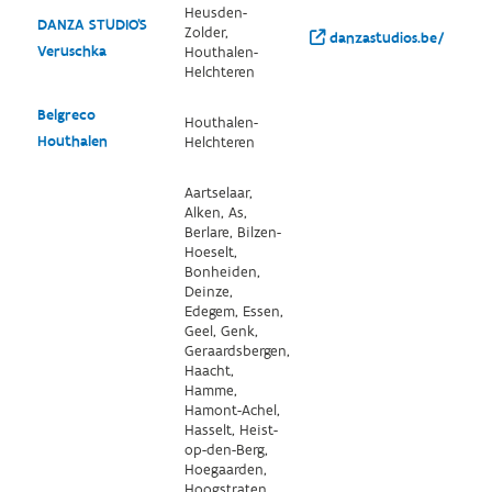
Heusden-
DANZA STUDIO'S
Zolder,
danzastudios.be/
Veruschka
Houthalen-
Helchteren
Belgreco
Houthalen-
Houthalen
Helchteren
Aartselaar,
Alken, As,
Berlare, Bilzen-
Hoeselt,
Bonheiden,
Deinze,
Edegem, Essen,
Geel, Genk,
Geraardsbergen,
Haacht,
Hamme,
Hamont-Achel,
Hasselt, Heist-
op-den-Berg,
Hoegaarden,
Hoogstraten,