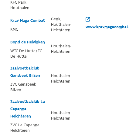
KFC Park
Houthalen
Genk,
Krav Maga Combat
Houthalen-
www.kravmagacombat.be/
KMC
Helchteren
Bond de Heivinken
Houthalen-
WTC De Hutte/FC
Helchteren
De Hutte
Zaalvoetbalclub
Gansbeek Bilzen
Houthalen-
Helchteren
ZVC Gansbeek
Bilzen
Zaalvoetbalclub La
Capanna
Houthalen-
Helchteren
Helchteren
ZVC La Capanna
Helchteren