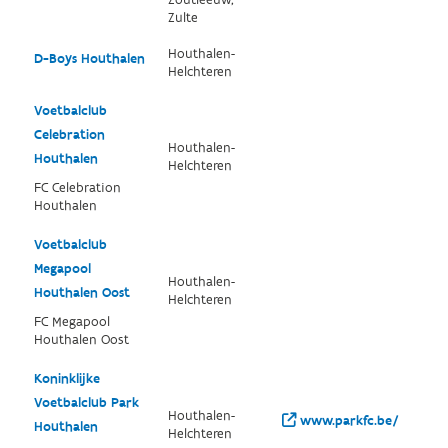
Zoutleeuw,
Zulte
Houthalen-
D-Boys Houthalen
Helchteren
Voetbalclub
Celebration
Houthalen-
Houthalen
Helchteren
FC Celebration
Houthalen
Voetbalclub
Megapool
Houthalen-
Houthalen Oost
Helchteren
FC Megapool
Houthalen Oost
Koninklijke
Voetbalclub Park
Houthalen-
www.parkfc.be/
Houthalen
Helchteren