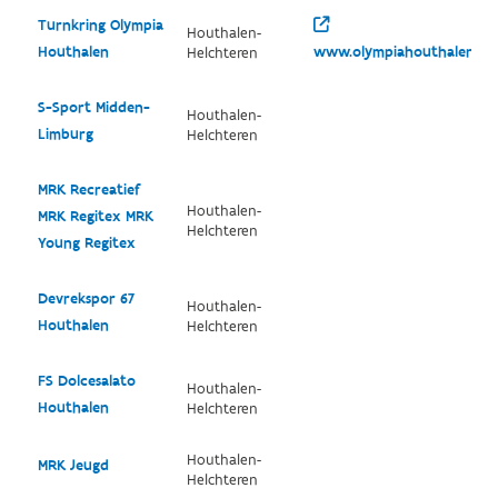
Turnkring Olympia
Houthalen-
Houthalen
www.olympiahouthalen.be
Helchteren
S-Sport Midden-
Houthalen-
Limburg
Helchteren
MRK Recreatief
Houthalen-
MRK Regitex MRK
Helchteren
Young Regitex
Devrekspor 67
Houthalen-
Houthalen
Helchteren
FS Dolcesalato
Houthalen-
Houthalen
Helchteren
Houthalen-
MRK Jeugd
Helchteren