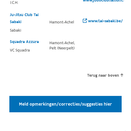
www.judoclubhamont.co
J.C.H.
Ju-Jitsu Club Tai
www.tai-sabaki.be/
Sabaki
Hamont-Achel
Sabaki
Squadra Azzura
Hamont-Achel,
Pelt (Neerpelt)
VC Squadra
Terug naar boven
Meld opmerkingen/correcties/suggesties hier