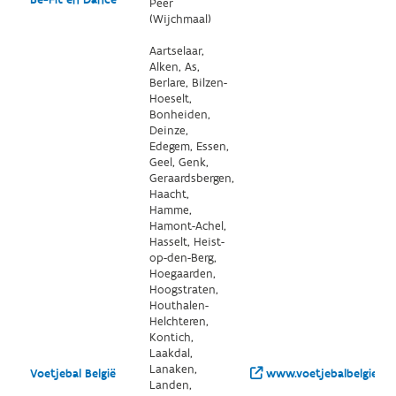
Be-Fit en Dance
Peer
(Wijchmaal)
Aartselaar,
Alken, As,
Berlare, Bilzen-
Hoeselt,
Bonheiden,
Deinze,
Edegem, Essen,
Geel, Genk,
Geraardsbergen,
Haacht,
Hamme,
Hamont-Achel,
Hasselt, Heist-
op-den-Berg,
Hoegaarden,
Hoogstraten,
Houthalen-
Helchteren,
Kontich,
Laakdal,
Lanaken,
Voetjebal België
www.voetjebalbelgie.be
Landen,