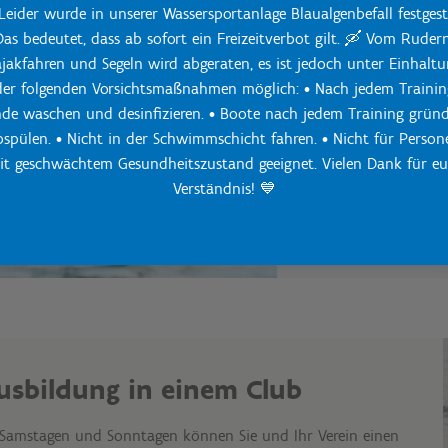
Leider wurde in unserer Wassersportanlage Blaualgenbefall festgeste
Spielraum nach obe
Das bedeutet, dass ab sofort ein Freizeitverbot gilt. 🛶 Vom Rudern
Dann besuchen Sie u
jakfahren und Segeln wird abgeraten, es ist jedoch unter Einhalt
der Anleitung von ze
der folgenden Vorsichtsmaßnahmen möglich: • Nach jedem Trainin
die wichtigsten Tipp
de waschen und desinfizieren. • Boote nach jedem Training gründ
schwimmen. Dazu ge
bspülen. • Nicht in der Schwimmschicht fahren. • Nicht für Person
it geschwächtem Gesundheitszustand geeignet. Vielen Dank für eu
Die einzige Vorausse
Verständnis! 💙
Unterrichtsreihe ist,
usbildung in einem Club
Samstagen und Sonntagen können Sie und Ihr Verein einen