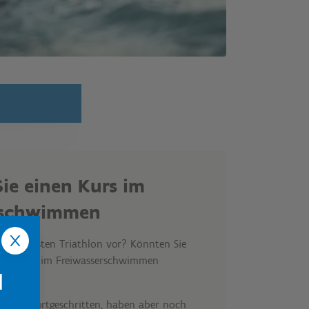
ie einen Kurs im
rschwimmen
f Ihren ersten Triathlon vor? Könnten Sie
nd Tricks im Freiwasserschwimmen
l
weiter fortgeschritten, haben aber noch