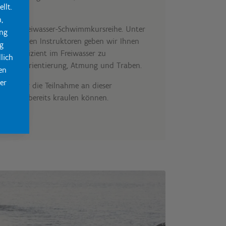
llt.
n?
,
nsere Freiwasser-Schwimmkursreihe. Unter
ung
rtifizierten Instruktoren geben wir Ihnen
g
s, um effizient im Freiwasser zu
lich
hören Orientierung, Atmung und Traben.
en
er
tzung für die Teilnahme an dieser
 dass Sie bereits kraulen können.