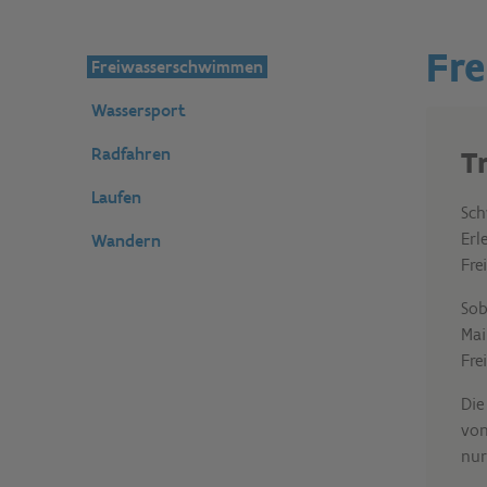
Fr
Freiwasserschwimmen
Wassersport
Radfahren
T
Laufen
Sch
Erl
Wandern
Fre
Sob
Mai
Fre
Die
von
nur