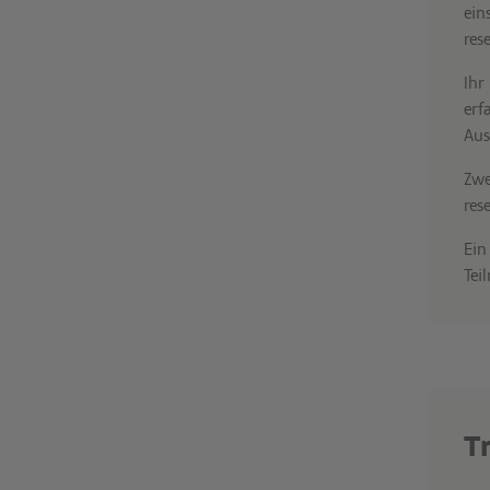
ein
res
Ihr
erf
Aus
Zwe
rese
Ein
Tei
T