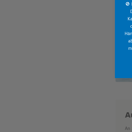
🚫 
Ka
Hän
a
m
A
An 