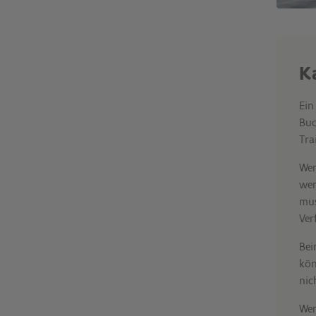
K
Ein
Buc
Tra
Wen
wen
mus
Ver
Bei
kön
nic
Wen