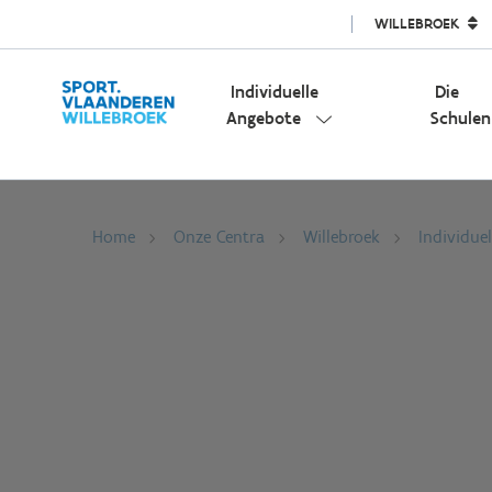
WILLEBROEK
Individuelle
Die
Angebote
Schulen
Home
Onze Centra
Willebroek
Individue