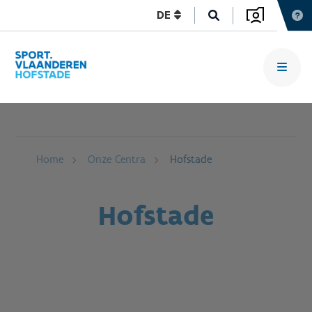
DE
Home
Onze Centra
Hofstade
Hofstade