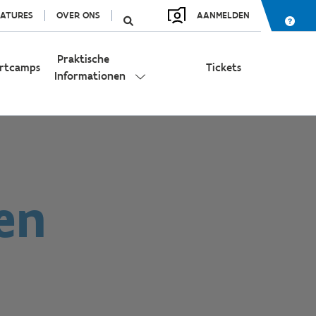
ATURES
OVER ONS
AANMELDEN
Praktische
rtcamps
Tickets
Informationen
en