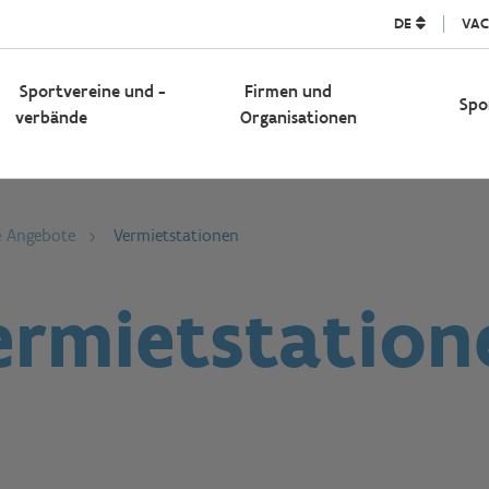
DE
VAC
Sportvereine und -
Firmen und
Spo
verbände
Organisationen
e Angebote
Vermietstationen
ermietstation