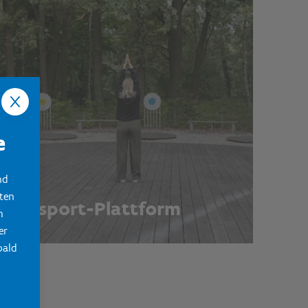
e
nd
ten
Zensport-Plattform
n
er
bald