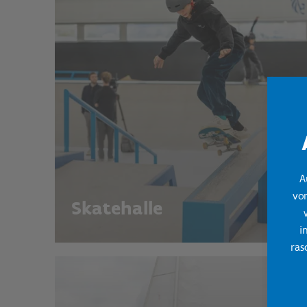
A
vo
Skatehalle
i
ras