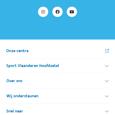
Onze centra
Sport Vlaanderen Hoofdzetel
Simon Bolivarlaan 17
Over ons
1000 Brussel
Wie zijn we, wat doen we
Wij ondersteunen
Ondernemingsnummer: BE 0248.142.826
Onze centra
Postadres
Lokale besturen
Snel naar
Onze sportkampen