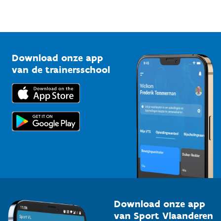
Sportfederaties
Mountainbikeroutes
Onze nieuwsbrieven
1210 Brussel
G-sport
Vlaamse Trainersschool
Sportclubs
Kennisplatform
Download onze app
Bedrijven
van de trainersschool
Downloads
Trainers en begeleiders
Voor de pers
Scholen
Topsporters
Organisatoren van sportevenementen
Download onze app
van Sport Vlaanderen