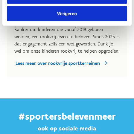
doen we in navolging van de campagne "Generatie
Rookvrij". Reeds begin 2018 engageerde Sport
Weigeren
Vlaanderen zich, samen met organisaties als het
Vlaams Instituut Gezond Leven en Kom op tegen
Kanker om kinderen die vanaf 2019 geboren
worden, een rookvrij leven te beloven. Sinds 2025 is
dat engagement zelfs een wet geworden. Dank je
wel om onze kinderen rookvrij te helpen opgroeien.
Lees meer over rookvrije sportterreinen
#sportersbelevenmeer
ook op sociale media