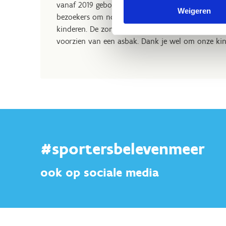
vanaf 2019 geboren worden, een rookvrij leven te
Weigeren
bezoekers om nog enkel te roken in de aangeduid
kinderen. De zones waar je wel mag roken zijn a
voorzien van een asbak. Dank je wel om onze kin
#sportersbelevenmeer
ook op sociale media