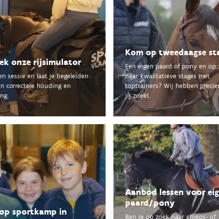
Kom op tweedaagse st
k onze rijsimulator
Een eigen paard of pony en op
n sessie en laat je begeleiden
naar kwalitatieve stages met
en correctere houding en
toptrainers? Wij hebben precie
ng.
jij zoekt.
Aanbod lessen voor ei
paard/pony
op sportkamp in
Ben je op zoek naar groeps- of