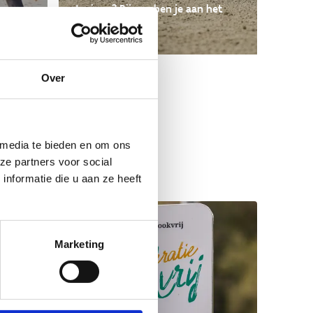
trainen? Bij ons ben je aan het
en
goeie adres!
aal!
Over
 media te bieden en om ons
ze partners voor social
nformatie die u aan ze heeft
Marketing