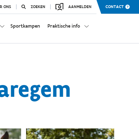
R ONS
ZOEKEN
AANMELDEN
CONTACT
Sportkampen
Praktische info
Waregem