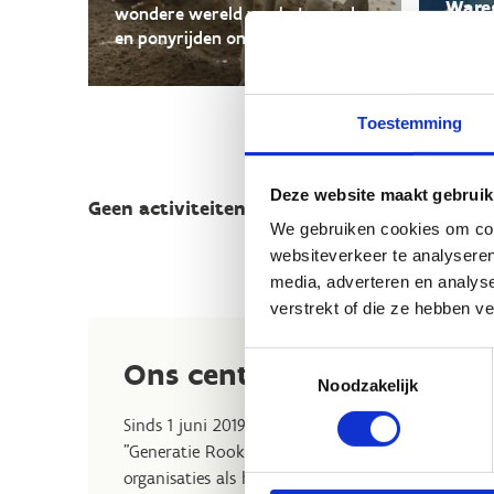
Ware
wondere wereld van het paard-
en ponyrijden ontdekken.
Ontdek
Toestemming
Deze website maakt gebruik
Geen activiteiten op de kalender.
We gebruiken cookies om cont
websiteverkeer te analyseren
media, adverteren en analys
verstrekt of die ze hebben v
Toestemmingsselectie
Ons centrum is rookvrij
Noodzakelijk
Sinds 1 juni 2019 sport iedereen bij ons rookvri
"Generatie Rookvrij". Reeds begin 2018 engageer
organisaties als het Vlaams Instituut Gezond Le