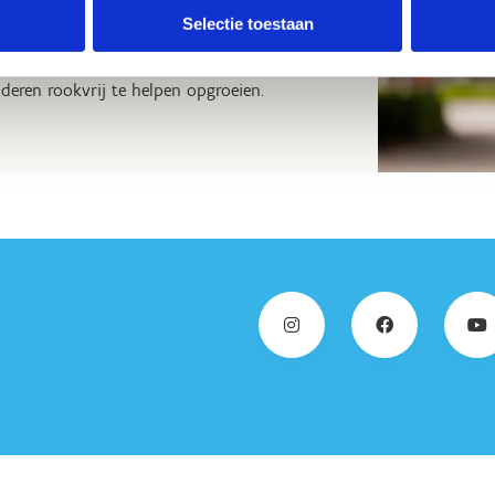
 beloven. Vanaf 1 juni 2019 vragen we onze
Selectie toestaan
e rookzones, onttrokken aan het zicht van
angeduid met een blauw bordje en zijn
deren rookvrij te helpen opgroeien.