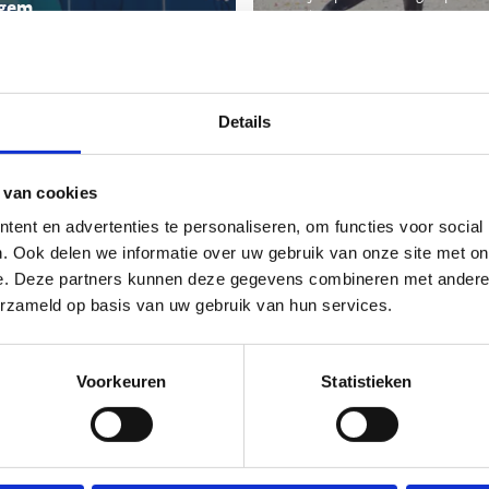
gem
privélessen onder leiding van e
 ons ruim aanbod.
topcoach? Wij hebben het allem
Details
 van cookies
ent en advertenties te personaliseren, om functies voor social
. Ook delen we informatie over uw gebruik van onze site met on
e. Deze partners kunnen deze gegevens combineren met andere i
erzameld op basis van uw gebruik van hun services.
Voorkeuren
Statistieken
j. Dat doen we in navolging van de campagne
de Sport Vlaanderen zich, samen met
ven en Kom op tegen Kanker om kinderen die