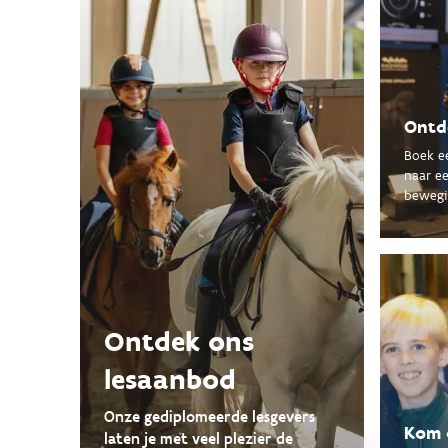
Ontde
Boek ee
naar e
bewegi
Ontdek ons
lesaanbod
Onze gediplomeerde lesgevers
Kom 
laten je met veel plezier de