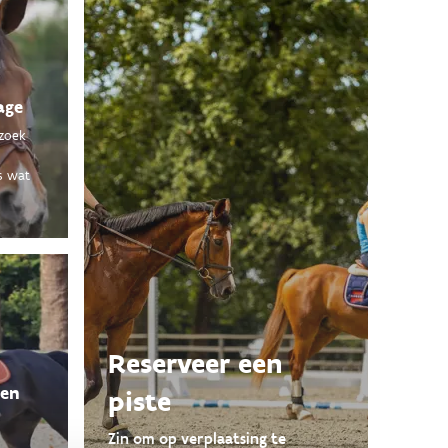
age
 zoek
s wat
Reserveer een
gen
piste
Zin om op verplaatsing te