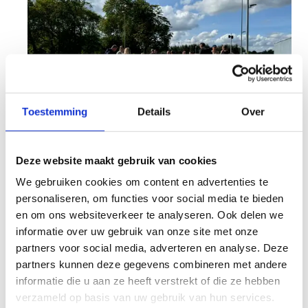
Toestemming
Details
Over
Deze website maakt gebruik van cookies
We gebruiken cookies om content en advertenties te
Wil je graag meer te weten komen over ons
personaliseren, om functies voor social media te bieden
centrum en de beroemde Hippodroom? Onder
en om ons websiteverkeer te analyseren. Ook delen we
begeleiding van een gids kan je ons een bezoekje
informatie over uw gebruik van onze site met onze
brengen.
partners voor social media, adverteren en analyse. Deze
partners kunnen deze gegevens combineren met andere
Een rondleiding aanvragen doe je via de dienst
informatie die u aan ze heeft verstrekt of die ze hebben
toerisme van de Stad Waregem. Goed om te
verzameld op basis van uw gebruik van hun services.
weten: per gids kunnen er maximum 25