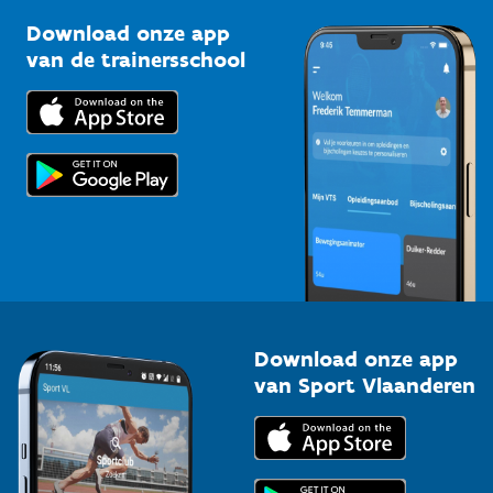
Sportclubs
Kennisplatform
Download onze app
Bedrijven
van de trainersschool
Downloads
Trainers en begeleiders
Voor de pers
Scholen
Topsporters
Organisatoren van sportevenementen
Download onze app
van Sport Vlaanderen