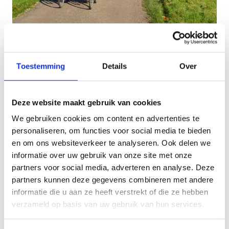
Fietsen
Toestemming
Details
Over
Vanuit Waregem bereik je gemakkelijk de mooie
routes langs de Leie en Schelde. Je hebt keuze uit
de Waregemse Hoevenroute (35 km), De Vlasroute
Deze website maakt gebruik van cookies
(15 km), De V-route en talrijke
We gebruiken cookies om content en advertenties te
combinatiemogelijkheden.
personaliseren, om functies voor social media te bieden
en om ons websiteverkeer te analyseren. Ook delen we
Daarnaast is ons centrum de perfecte uitvalbasis
informatie over uw gebruik van onze site met onze
om in de Vlaamse Ardennen (Koppenberg,
partners voor social media, adverteren en analyse. Deze
Paterberg of de Oude Kwaremont) te gaan trainen
partners kunnen deze gegevens combineren met andere
of langs de vlakke jaagpaden kilometers te maken.
informatie die u aan ze heeft verstrekt of die ze hebben
Goed om te weten:
verzameld op basis van uw gebruik van hun services.
Je kan je fiets in alle veiligheid in een