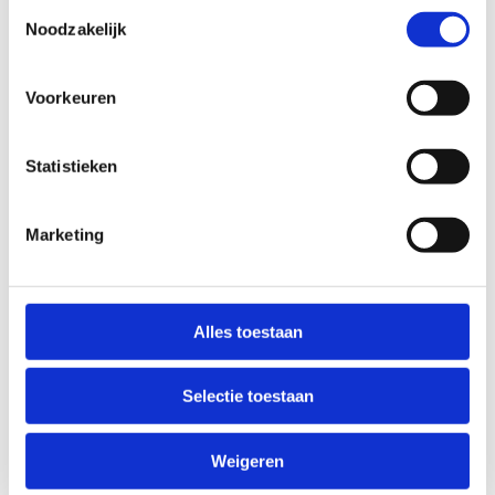
Toestemmingsselectie
afsluitbare ruimte stallen.
Noodzakelijk
Omwille van brandveiligheid mogen
batterijen van elektrische fietsen enkel
opgeladen worden in een door ons voorzien
Voorkeuren
(aflsuitbaar) lokaal.
Statistieken
Ontdek de fietstochten van Toerisme Leiestreek
Ontdek het fietsknooppuntennetwerk
Marketing
Huur een fiets
Alles toestaan
Selectie toestaan
Weigeren