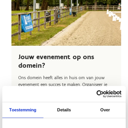
Jouw evenement op ons
domein?
Ons domein heeft alles in huis om van jouw
evenement een succes te maken. Organiseer je
een trainingsdag of een ander soort
paardensportevenement? Zowel voor eendags-
als meerdaagse (internationale) evenementen kan
Toestemming
Details
Over
je bij ons terecht.
Één van onze troeven?
De locatie
. We bevinden