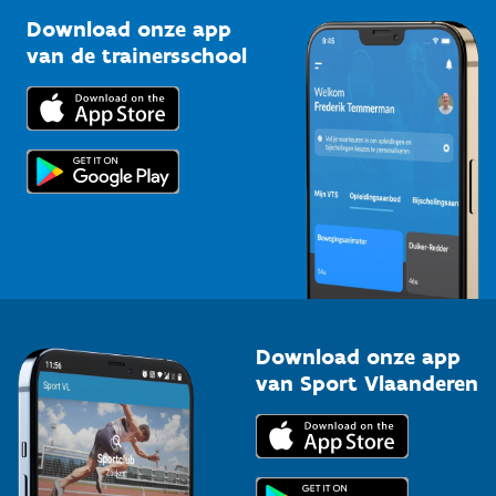
Sportclubs
Kennisplatform
Download onze app
Bedrijven
van de trainersschool
Downloads
Trainers en begeleiders
Voor de pers
Scholen
Topsporters
Organisatoren van sportevenementen
Download onze app
van Sport Vlaanderen