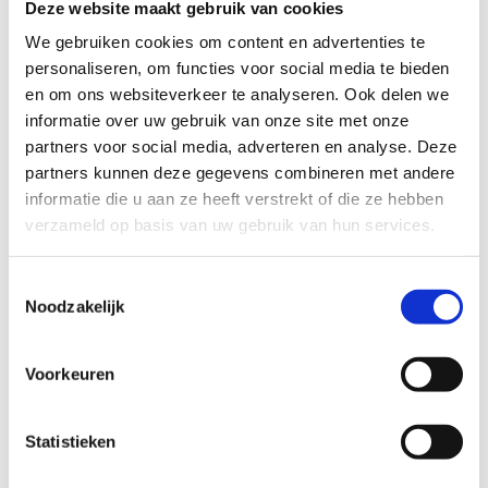
ons net buiten de kern van de stad en
vlakbij
Deze website maakt gebruik van cookies
belangrijke invalswegen
zoals de E17 en de
We gebruiken cookies om content en advertenties te
R35.
personaliseren, om functies voor social media te bieden
en om ons websiteverkeer te analyseren. Ook delen we
Daarnaast hebben we maar liefst
vijf
informatie over uw gebruik van onze site met onze
wedstrijdpistes
en beschikken we ook over een
partners voor social media, adverteren en analyse. Deze
eventingoefenzone met waterbak en een
partners kunnen deze gegevens combineren met andere
waterpartij.
informatie die u aan ze heeft verstrekt of die ze hebben
verzameld op basis van uw gebruik van hun services.
Neem contact op en we bekijken samen hoe we
jouw evenement naar een hoger niveau kunnen
tillen.
Toestemmingsselectie
Noodzakelijk
Ontdek onze pistefaciliteiten
Voorkeuren
Statistieken
Jan Volkaert