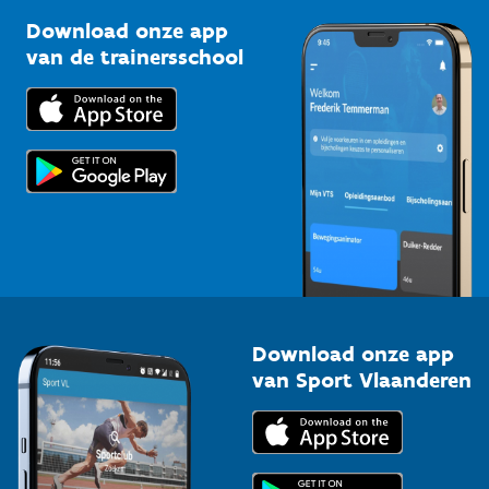
Sportclubs
Kennisplatform
Download onze app
Bedrijven
van de trainersschool
Downloads
Trainers en begeleiders
Voor de pers
Scholen
Topsporters
Organisatoren van sportevenementen
Download onze app
van Sport Vlaanderen