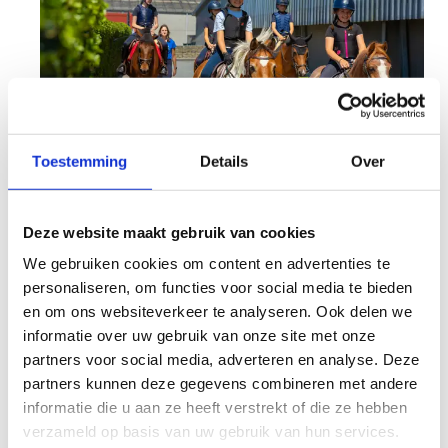
Toestemming
Details
Over
Boek nu jouw
weekendsportstage deze
Deze website maakt gebruik van cookies
zomer
We gebruiken cookies om content en advertenties te
personaliseren, om functies voor social media te bieden
Boek nu een
weekendsportstage in juni, juli
en om ons websiteverkeer te analyseren. Ook delen we
of augustus 2026
en geef je team een sportieve
informatie over uw gebruik van onze site met onze
boost. Speciaal voor clubs en teams die snel
partners voor social media, adverteren en analyse. Deze
beslissen, bieden we een
extra voordeel
: de
partners kunnen deze gegevens combineren met andere
overnachting op vrijdag is volledig gratis!
Zo
informatie die u aan ze heeft verstrekt of die ze hebben
haal je meer uit je trainingsweekend zonder
verzameld op basis van uw gebruik van hun services.
extra kosten. Geniet van de all-in formule met