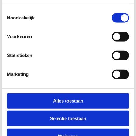
sportaccommodatie van topniveau.
Toestemmingsselectie
Wees er snel bij want het
aantal beschikbare
Noodzakelijk
weekends is beperkt
. Volzet = volzet.
Vanaf €86,60 per persoon
(ipv €116,60)
Voorkeuren
Statistieken
Marketing
Boek je verblijf
Delphine Loncke
+32 56 60 14 44
Alles toestaan
Stuur een bericht
Selectie toestaan