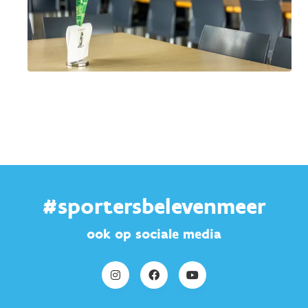
#sportersbelevenmeer
ook op sociale media