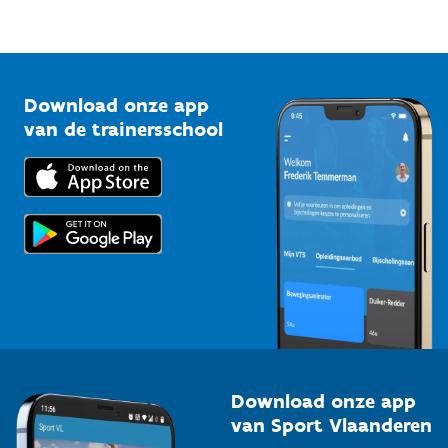
Mountainbikeroutes
Onze nieuwsbrieven
1210 Brussel
G-sport
Vlaamse Trainersschool
Sportclubs
Kennisplatform
Download onze app
Bedrijven
van de trainersschool
Downloads
Trainers en begeleiders
Voor de pers
Scholen
Topsporters
Organisatoren van sportevenementen
Download onze app
van Sport Vlaanderen