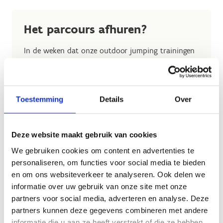
Het parcours afhuren?
In de weken dat onze outdoor jumping trainingen
plaatshebben, is het mogelijk om het parcours af te
huren.
Dat kan telkens op de woensdag die voorafgaat
Toestemming
Details
Over
aan de trainingen en op de vrije zaterdagen en
zondagen die volgen op de trainingsdagen (zie
kalender).
Deze website maakt gebruik van cookies
Interesse? Contacteer Wendy voor meer informatie
We gebruiken cookies om content en advertenties te
en boekingen
personaliseren, om functies voor social media te bieden
via
wendy.staelens@sport.vlaanderen
.
en om ons websiteverkeer te analyseren. Ook delen we
informatie over uw gebruik van onze site met onze
partners voor social media, adverteren en analyse. Deze
partners kunnen deze gegevens combineren met andere
informatie die u aan ze heeft verstrekt of die ze hebben