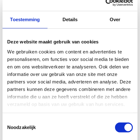
We hebben twee ruimtes ter beschikking die voor
heel wat zaken gebruikt kunnen worden. Liever
Toestemming
Details
Over
één grote ruimte? Door de verschuifbare wand
kunnen we de twee lokalen makkelijk
samenvoegen tot 1 grote zaal.
Deze website maakt gebruik van cookies
Beide ruimtes beschikken over een
interactief
We gebruiken cookies om content en advertenties te
smartboard
&
ClickShare
(om draadloze
personaliseren, om functies voor social media te bieden
verbindingen te maken)
en om ons websiteverkeer te analyseren. Ook delen we
informatie over uw gebruik van onze site met onze
Afmetingen:
partners voor social media, adverteren en analyse. Deze
Vergaderzaal 1 7,5m x 4,0m + 1 digitaal
partners kunnen deze gegevens combineren met andere
smartboard 86 inch
informatie die u aan ze heeft verstrekt of die ze hebben
Vergaderzaal 2 7,5m x 4,5m + 1 digitaal
verzameld op basis van uw gebruik van hun services.
smartboard 75 inch
Vergaderzaal 1+2 8,5m x 7,5m + 1 digitaal
Toestemmingsselectie
smartboard 86 inch
Noodzakelijk
Bekijk de tarieven