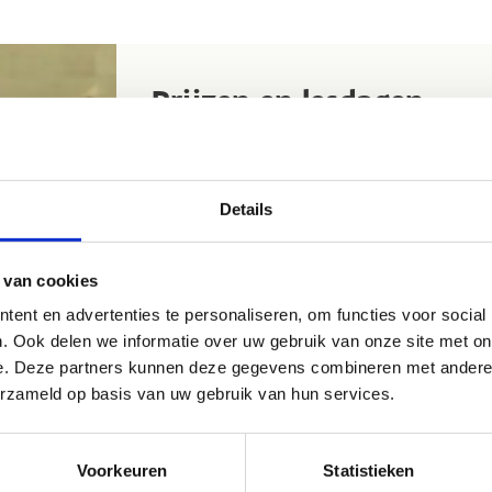
Prijzen en lesdagen
Je kan bij ons komen Multimoven op woensdag
week later dan de andere groepjes.
Details
Dag
Groepen
 van cookies
Woensdag
Spetters - Spurters
ent en advertenties te personaliseren, om functies voor social
. Ook delen we informatie over uw gebruik van onze site met on
Woensdag
Sprietjes
e. Deze partners kunnen deze gegevens combineren met andere i
Zaterdag
Spetters - Spurters - G-Sprin
erzameld op basis van uw gebruik van hun services.
Zaterdag
Sprietjes
Voorkeuren
Statistieken
We proberen onze werking elk jaar te verbet