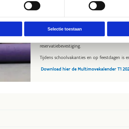
hebben we een
extra sprietjes én spetters
uren
'versimpeld'. Top toch?
TIP: Voor elk trimester maken we een aparte
Selectie toestaan
hem af en hang hem ergens bij je thuis. Zo we
Zéker nu de lesmomenten licht gewijzigd zijn.
reservatiebevestiging.
Tijdens schoolvakanties en op feestdagen is er
Download hier de Multimovekalender T1 20
p korting of prijsvermindering.