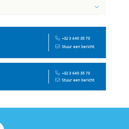
 het geval. Je zal dus geen fiscaal attest
ttest. Heb je dat niet, dan blijf je het volledige
ng is een aanpassing of annulatie niet meer
+32 3 640 35 70
erbeteren. Je kan er zelfs een
prijs
mee winnen!
Stuur een bericht
cht.
+32 3 640 35 70
Stuur een bericht