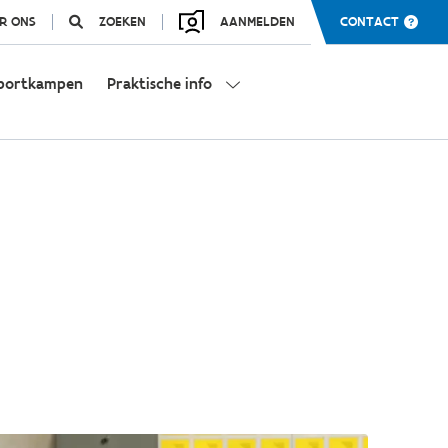
R ONS
ZOEKEN
AANMELDEN
CONTACT
portkampen
Praktische info