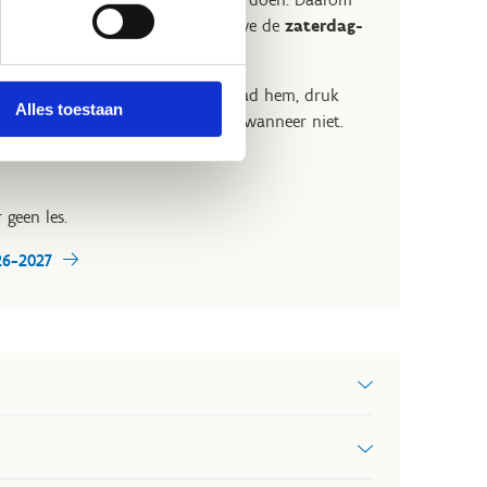
-groep
op woensdag en hebben we de
zaterdag-
Multimovekalender
op. Download hem, druk
Alles toestaan
et je zeker wanneer het les is en wanneer niet.
 De lesdagen vind je ook op je
 geen les.
26-2027