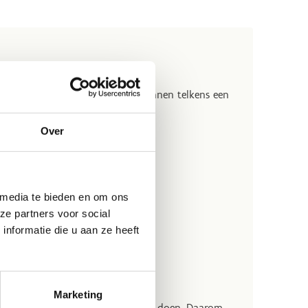
 en zaterdag. De Sprietjes beginnen telkens een
Over
Aantal
Prijs
lessen
12
€84,00
 media te bieden en om ons
ze partners voor social
11
€77.00
nformatie die u aan ze heeft
kels
9
€63,00
8
€56,00
Marketing
eren, en dat gaan we ook nu weer doen. Daarom