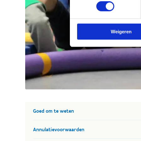
Weigeren
Goed om te weten
Later instappen kan, maar geeft geen recht o
Annulatievoorwaarden