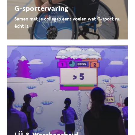
G-sportervaring
Samen met je collega's eens voelen wat G-sport nu
écht is.
LÜ & Weerbaarheid