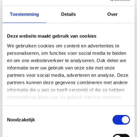
Écht outdoor-avontuur op ons hoogteparcours. 5
of 10 meter? Hoe hoog durf jij?
Toestemming
Details
Over
Deze website maakt gebruik van cookies
We gebruiken cookies om content en advertenties te
personaliseren, om functies voor social media te bieden
en om ons websiteverkeer te analyseren. Ook delen we
informatie over uw gebruik van onze site met onze
partners voor social media, adverteren en analyse. Deze
partners kunnen deze gegevens combineren met andere
informatie die u aan ze heeft verstrekt of die ze hebben
verzameld op basis van uw gebruik van hun services.
Highland Games &
Toestemmingsselectie
teambuildingsspelen
Noodzakelijk
Er schuilt een Schot in elk van ons. Haal hem in je