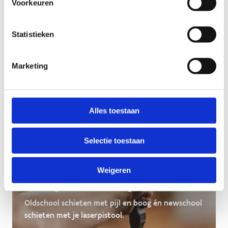
naar boven tijdens de Highland Games!
Voorkeuren
Statistieken
Marketing
Alles toestaan
Selectie toestaan
Weigeren
Lasergamen & Boogschieten
Oldschool schieten met pijl en boog én newschool
schieten met je laserpistool.