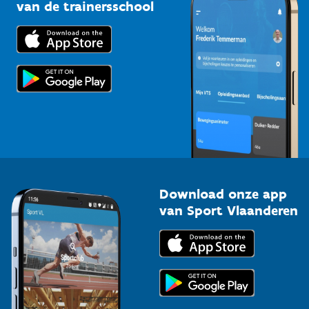
Bedrijven
van de trainersschool
Downloads
Trainers en begeleiders
Voor de pers
Scholen
Topsporters
Organisatoren van sportevenementen
Download onze app
van Sport Vlaanderen