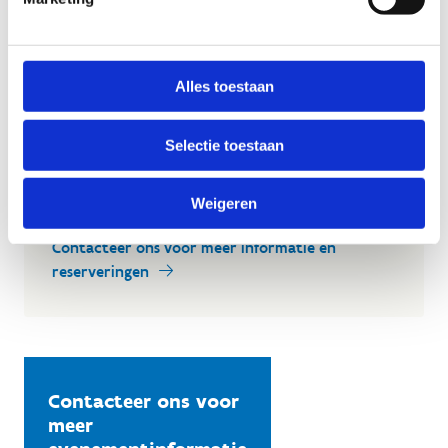
Om je feest of event echt onvergetelijk te maken,
bieden we ook een breed gamma aan sportieve
activiteiten aan om je programma te vervolledigen.
Alles toestaan
Zo wordt jouw feest of event een complete
ervaring.
Selectie toestaan
Contacteer ons vrijblijvend voor meer informatie.
Wij helpen je graag bij het samenstellen van een
Weigeren
programma op maat van jouw feest of evenement.
Contacteer ons voor meer informatie en
reserveringen
Contacteer ons voor
meer