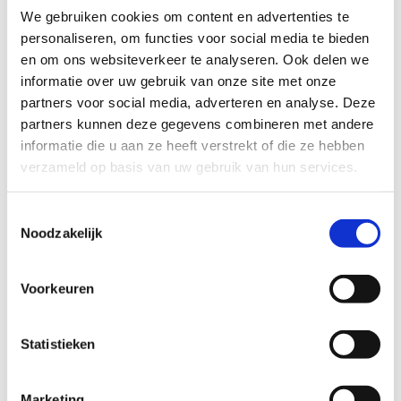
We gebruiken cookies om content en advertenties te
personaliseren, om functies voor social media te bieden
en om ons websiteverkeer te analyseren. Ook delen we
informatie over uw gebruik van onze site met onze
partners voor social media, adverteren en analyse. Deze
partners kunnen deze gegevens combineren met andere
informatie die u aan ze heeft verstrekt of die ze hebben
verzameld op basis van uw gebruik van hun services.
Toestemmingsselectie
Noodzakelijk
Evenementen & feesten met een
sportieve twist
Voorkeuren
Organiseer jouw feest of (sport)evenement in ons
centrum. Dankzij de verschillende accomodaties is
Statistieken
ons centrum de ideale plaats voor jouw
sportevenement, bedrijfsfeest of persconferentie.
Marketing