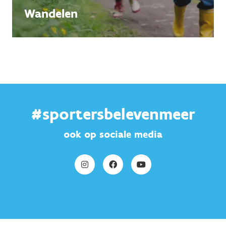
Wandelen
#sportersbelevenmeer
ook op sociale media