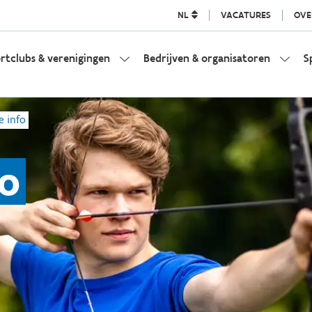
NL
VACATURES
OVE
rtclubs & verenigingen
Bedrijven & organisatoren
S
e info
fo