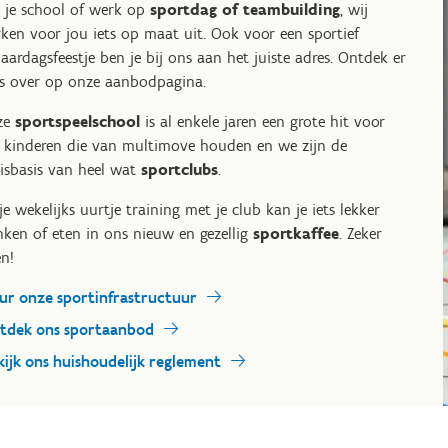
 je school of werk op
sportdag of teambuilding
, wij
ken voor jou iets op maat uit. Ook voor een sportief
jaardagsfeestje ben je bij ons aan het juiste adres. Ontdek er
es over op onze aanbodpagina.
ze
sportspeelschool
is al enkele jaren een grote hit voor
e kinderen die van multimove houden en we zijn de
isbasis van heel wat
sportclubs
.
je wekelijks uurtje training met je club kan je iets lekker
nken of eten in ons nieuw en gezellig
sportkaffee
. Zeker
n!
ur onze sportinfrastructuur
tdek ons sportaanbod
kijk ons huishoudelijk reglement