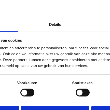
 zo'n kwaliteitslabel maken ontwerpers en architecten
ruik van een ontwerpinstrument dat hen helpt bij alle
ppen en toegankelijkheidscriteria waarmee ze specifiek voor
sportinfrastructuur rekening moeten houden.
Details
nmalig Vlaams minister van Sport Ben Weyts reikte tijdens
lancering meteen het allereerste label voor toegankelijke
rtinfrastructuur uit aan Sport Vlaanderen Brasschaat, een
 van cookies
te-of-the-art-G-sportcentrum waar alle sporters welkom zijn.
ent en advertenties te personaliseren, om functies voor social
. Ook delen we informatie over uw gebruik van onze site met on
tdek meer over het label
e. Deze partners kunnen deze gegevens combineren met andere i
kijk de reportage van ATV
erzameld op basis van uw gebruik van hun services.
Voorkeuren
Statistieken
eneratie rookvrij
e centra van Sport Vlaanderen zijn rookvrij. Het is verboden