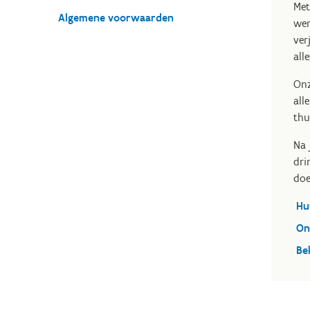
Met
Algemene voorwaarden
wer
ver
all
On
all
thu
Na 
dri
doe
Hu
On
Be