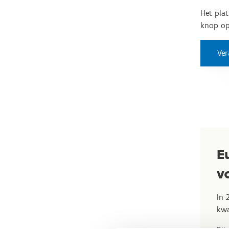
Het pla
knop op 
Ver
E
v
In 
kwa