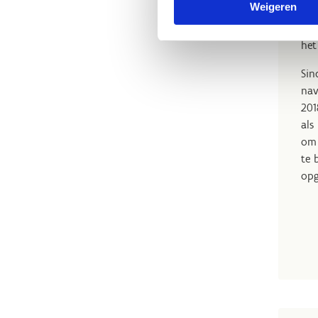
Weigeren
in 
enk
het
Sin
nav
201
als
om 
te 
opg