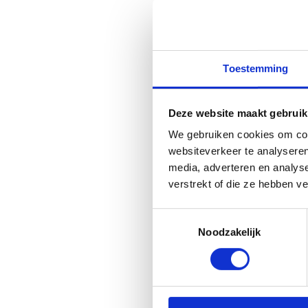
Bij
geb
sta
de 
Toestemming
Toe
de 
spo
Deze website maakt gebruik
sta
We gebruiken cookies om cont
websiteverkeer te analyseren
On
media, adverteren en analys
Be
verstrekt of die ze hebben v
Toestemmingsselectie
Noodzakelijk
G
All