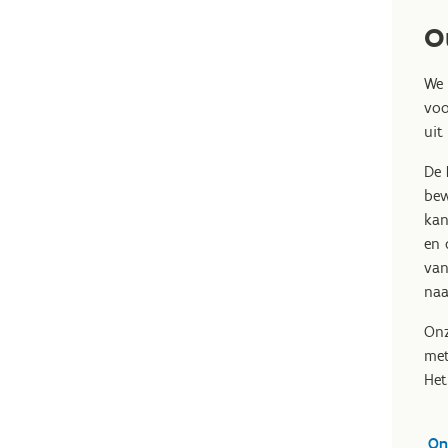
O
We 
voo
uit
De
bew
kan
en 
van
naa
On
met
Het
On