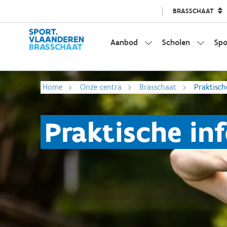
BRASSCHAAT
Aanbod
Scholen
Spo
Home
Onze centra
Brasschaat
Praktisch
Praktische in