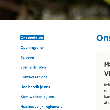
On
Ons centrum
Openingsuren
Tarieven
M
Eten & drinken
V
Contacteer ons
Ied
Hoe bereik je ons
nod
Kom werken bij ons
kan
al 
Huishoudelijk reglement