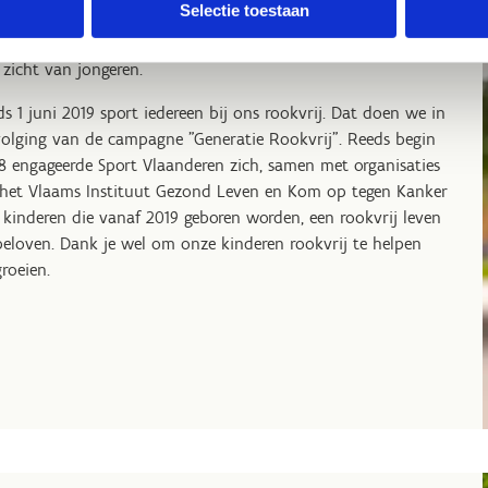
Selectie toestaan
de gebouwen van het sportcentrum te roken. Er mag buiten
el gerookt worden op de aangeduide rookplaatsen en niet in
 zicht van jongeren.
ds 1 juni 2019 sport iedereen bij ons rookvrij. Dat doen we in
olging van de campagne "Generatie Rookvrij". Reeds begin
8 engageerde Sport Vlaanderen zich, samen met organisaties
 het Vlaams Instituut Gezond Leven en Kom op tegen Kanker
kinderen die vanaf 2019 geboren worden, een rookvrij leven
beloven. Dank je wel om onze kinderen rookvrij te helpen
roeien.