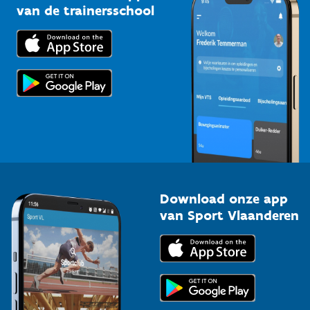
Bedrijven
van de trainersschool
Downloads
Trainers en begeleiders
Voor de pers
Scholen
Topsporters
Organisatoren van sportevenementen
Download onze app
van Sport Vlaanderen