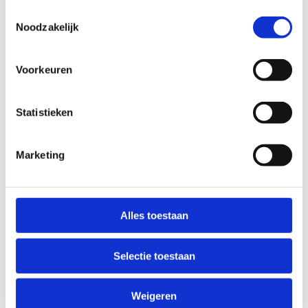
Toestemmingsselectie
Noodzakelijk
Op zoek naar een ideale plaats voor een
sportstage met je club of federatie?
Voorkeuren
In ons centrum in Brasschaat zijn er heel wat
sporten mogelijk. Na de trainingen kan je bij ons
Statistieken
terecht in Eetkaffee Torenbos. We kijken graag
samen met jou naar de mogelijkheden binnen
Marketing
ons centrum en stellen met plezier een op maat
gemaakt programma voor je samen.
Alles toestaan
Selectie toestaan
Meer weten? Neem contact met ons
op
Weigeren
+32 3 640 35 70