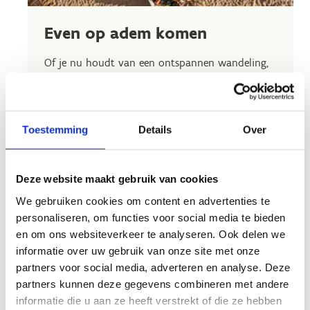
Even op adem komen
Of je nu houdt van een ontspannen wandeling,
een actieve fietstocht of een avontuurlijke tocht
doorheen onze speeltuin: ons centrum is dé plek
om eropuit te trekken
Toestemming
Details
Over
Maar wacht, het wordt nóg beter. Na al dat
plezier kun je heerlijk bijkomen bij onze collega's
van
het Zuiderbad
.
Deze website maakt gebruik van cookies
Geniet van een verfrissend drankje, een
We gebruiken cookies om content en advertenties te
smakelijke hap of gewoon een momentje rust
personaliseren, om functies voor social media te bieden
terwijl je terugblikt op jouw gezellige dag.
en om ons websiteverkeer te analyseren. Ook delen we
informatie over uw gebruik van onze site met onze
partners voor social media, adverteren en analyse. Deze
partners kunnen deze gegevens combineren met andere
informatie die u aan ze heeft verstrekt of die ze hebben