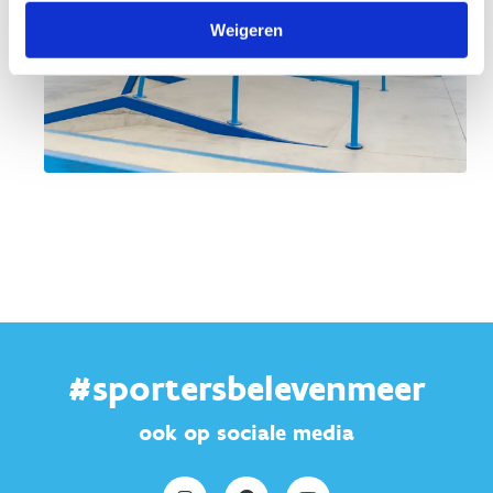
Weigeren
#sportersbelevenmeer
ook op sociale media