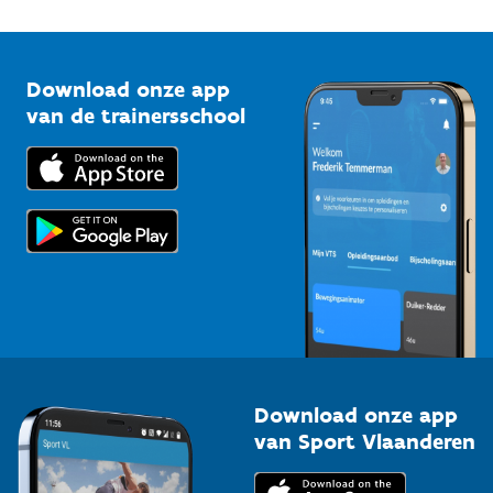
1210 Brussel
G-sport
Vlaamse Trainersschool
Sportclubs
Kennisplatform
Download onze app
Bedrijven
van de trainersschool
Downloads
Trainers en begeleiders
Voor de pers
Scholen
Topsporters
Organisatoren van sportevenementen
Download onze app
van Sport Vlaanderen