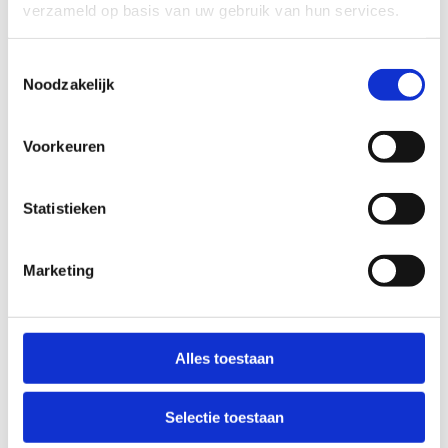
verzameld op basis van uw gebruik van hun services.
Sport, skate en beleef
Ook na een stevige workout of een spannende
Toestemmingsselectie
Noodzakelijk
wedstrijd ben je in ons sportcomplex meer dan
welkom voor een welverdiende pauze bij
Cantina California
van
Get Insane
.
Voorkeuren
Met een uniek zicht op de skate-arena geniet je
er van urban sports in volle actie, de coolste
Statistieken
beats en heerlijke bites. Of je nu komt voor de
sport, de gezelligheid of gewoon om te genieten,
Marketing
hier vind je de perfecte plek om tot rust te
komen.
Alles toestaan
Selectie toestaan