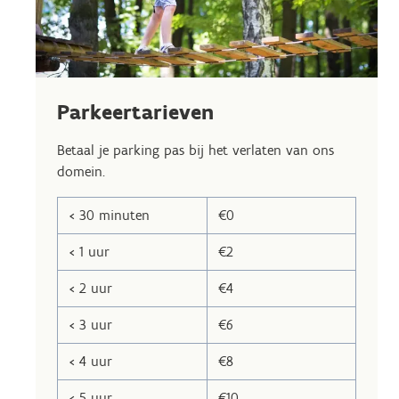
Parkeertarieven
Betaal je parking pas bij het verlaten van ons
domein.
< 30 minuten
€0
< 1 uur
€2
< 2 uur
€4
< 3 uur
€6
< 4 uur
€8
< 5 uur
€10