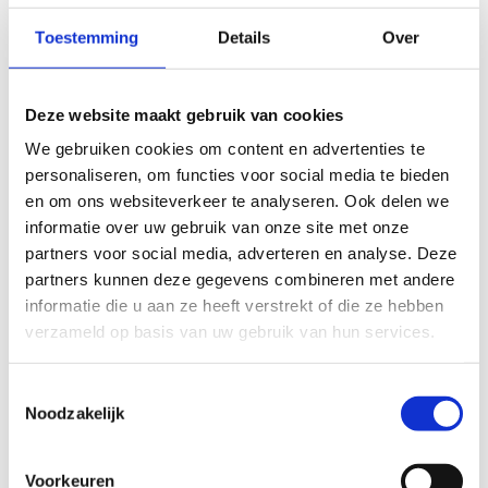
sport
Toestemming
Details
Over
In ons centrum draait alles om
avontuur en
sport
. Klimmen, mountainbiken, kajakken, zeilen,
Deze website maakt gebruik van cookies
windsurfen, archery tag of boogschieten, het kan
hier allemaal. En vergeet ook zeker ons
We gebruiken cookies om content en advertenties te
hoogtouwenparcours niet, want wil er nu niet
personaliseren, om functies voor social media te bieden
op avontuur hoog tussen de bomen?
en om ons websiteverkeer te analyseren. Ook delen we
informatie over uw gebruik van onze site met onze
Naast ons aanbod outdoor, hebben we ook heel
partners voor social media, adverteren en analyse. Deze
wat mogelijkheden indoor: zaalvoetbal, volleybal,
partners kunnen deze gegevens combineren met andere
basketbal, judo, badminton, freerunning, dans,
informatie die u aan ze heeft verstrekt of die ze hebben
yoga, tumbling, trampoline, toestelturnen,
verzameld op basis van uw gebruik van hun services.
skaten, het kan allemaal in onze sporthal.
Naast het sporten is er natuurlijk ook ruimte
Toestemmingsselectie
Noodzakelijk
voor ontspanning. Onder het motto
"
doe eens
wat anders
"
kan je nieuwe uitdagingen
ontdekken: trek er op uit naar Mechelen waar je
Voorkeuren