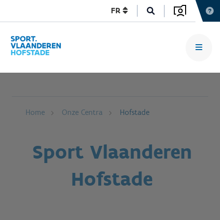
FR
Home
Onze Centra
Hofstade
Sport Vlaanderen
Hofstade