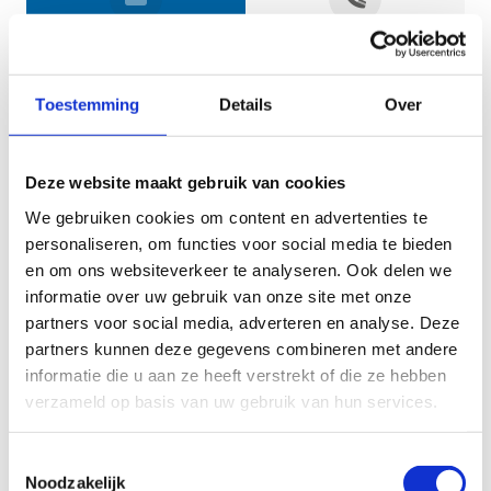
Jouw gegevens
Toestemming
Details
Over
Deze website maakt gebruik van cookies
We gebruiken cookies om content en advertenties te
personaliseren, om functies voor social media te bieden
en om ons websiteverkeer te analyseren. Ook delen we
informatie over uw gebruik van onze site met onze
Geef aan tot welk domein jouw vraag behoort
partners voor social media, adverteren en analyse. Deze
partners kunnen deze gegevens combineren met andere
KIES EEN DOMEIN
informatie die u aan ze heeft verstrekt of die ze hebben
verzameld op basis van uw gebruik van hun services.
Jouw vraag
Toestemmingsselectie
Noodzakelijk