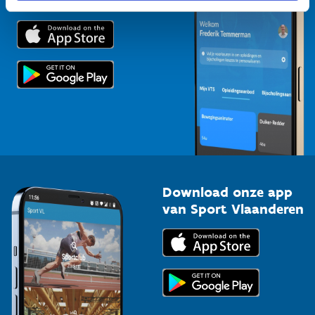
van de trainersschool
Downloads
Trainers en begeleiders
Voor de pers
Scholen
Topsporters
Organisatoren van sportevenementen
Download onze app
van Sport Vlaanderen