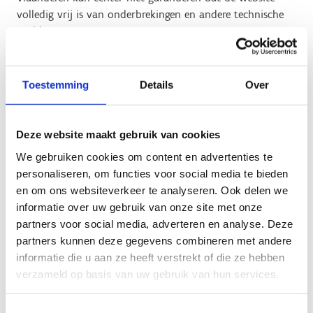
volledig vrij is van onderbrekingen en andere technische
problemen.
Sport Vlaanderen kan niet aansprakelijk gesteld worden
voor rechtstreekse of onrechtstreekse schade die ontstaat
Toestemming
Details
Over
door het gebruik van deze website of van de op of via
deze website ter beschikking gestelde informatie. Dat geldt
zonder enige beperking ook voor alle verliezen,
Deze website maakt gebruik van cookies
werkonderbrekingen of beschadigingen van apparatuur,
We gebruiken cookies om content en advertenties te
programma's of andere gegevens op jouw
personaliseren, om functies voor social media te bieden
computersysteem.
en om ons websiteverkeer te analyseren. Ook delen we
Alle beeldmateriaal op de website van Sport Vlaanderen is
informatie over uw gebruik van onze site met onze
afkomstig uit onze eigen databank, Getty images of Belga
partners voor social media, adverteren en analyse. Deze
images. Alle foto's, video's en grafisch materiaal zijn
partners kunnen deze gegevens combineren met andere
eigendom van Sport Vlaanderen en mogen niet zonder
informatie die u aan ze heeft verstrekt of die ze hebben
toestemming worden gebruikt.
verzameld op basis van uw gebruik van hun services.
Andere instanties en organisaties publiceren hun
Toestemmingsselectie