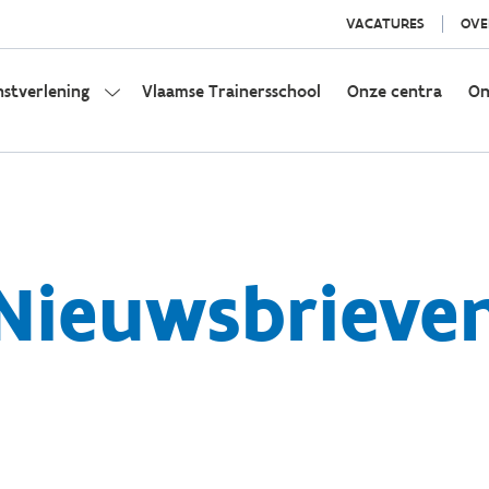
VACATURES
OVE
nstverlening
Vlaamse Trainersschool
Onze centra
On
Nieuwsbrieve