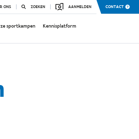
R ONS
ZOEKEN
AANMELDEN
CONTACT
ze sportkampen
Kennisplatform
n