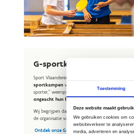
G-sportkampen
Sport Vlaanderen streeft naar diversiteit en inclu
sportkampen
vormen daar geen uitzondering op
Toestemming
sporter," weerspiegelt onze toewijding om sport
ongeacht hun beperkingen of mogelijkheden
.
Deze website maakt gebruik
Wij begrijpen dat sommige sporters specifieke n
We gebruiken cookies om cont
de organisatie van G-sportkampen.
websiteverkeer te analyseren
Ontdek onze G-sportkampen
media, adverteren en analys