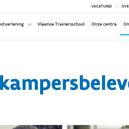
VACATURES
OVE
nstverlening
Vlaamse Trainersschool
Onze centra
On
kampersbele