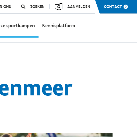
R ONS
ZOEKEN
AANMELDEN
CONTACT
ze sportkampen
Kennisplatform
venmeer