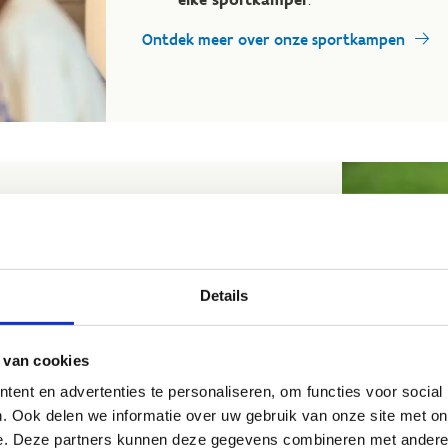
Ontdek meer over onze sportkampen
sie in de sportwereld, en onze
G-
. Onze slogan, "Een sportkamp voor elke
Details
toegankelijk te maken voor iedereen,
 van cookies
oden hebben en daarom zetten wij ons in voor
ent en advertenties te personaliseren, om functies voor social
. Ook delen we informatie over uw gebruik van onze site met on
e. Deze partners kunnen deze gegevens combineren met andere i