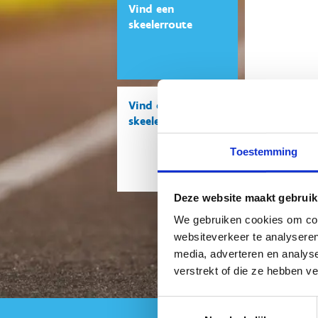
Vind een
skeelerroute
Vind een
Skate Vlaan
skeelerclub
officiële pa
Toestemming
Deze website maakt gebruik
We gebruiken cookies om cont
websiteverkeer te analyseren
media, adverteren en analys
verstrekt of die ze hebben v
Toestemmingsselectie