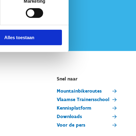
Marketing
Alles toestaan
Snel naar
Mountainbikeroutes
Vlaamse Trainersschool
Kennisplatform
Downloads
Voor de pers