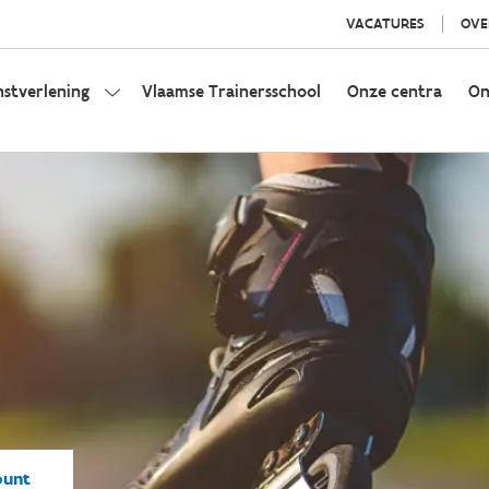
VACATURES
OVE
nstverlening
Vlaamse Trainersschool
Onze centra
On
punt