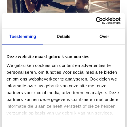
Toestemming
Details
Over
Meer vrouwen in de sport
Deze website maakt gebruik van cookies
We gebruiken cookies om content en advertenties te
We willen de actieve deelname van vrouwen en
personaliseren, om functies voor social media te bieden
meisjes in de sport verhogen, zowel in de actieve
en om ons websiteverkeer te analyseren. Ook delen we
sportbeoefening als in de ondersteunende rollen.
informatie over uw gebruik van onze site met onze
We namen in het verleden al een aantal
partners voor social media, adverteren en analyse. Deze
initiatieven, en we zijn van plan om dat in de
partners kunnen deze gegevens combineren met andere
toekomst te blijven doen.
informatie die u aan ze heeft verstrekt of die ze hebben
verzameld op basis van uw gebruik van hun services.
Al onze voorbije en toekomstige acties, projecten
en initiatieven lijsten we hier op. Zo willen we