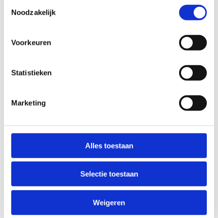
inspireren en vooral activeren, met als streefdoel
Toestemmingsselectie
meer meisjes en vrouwen in de sport, zowel als
Noodzakelijk
sporter, trainer, scheidsrechter en als bestuurder.
Voorkeuren
Ontdek hoe we inzetten op meer vrouwen in de
sport
Statistieken
Marketing
Alles toestaan
Selectie toestaan
Weigeren