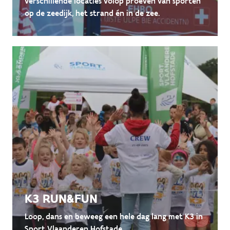
verschillende locaties volop proeven van sporten
op de zeedijk, het strand én in de zee.
K3 RUN&FUN
Loop, dans en beweeg een hele dag lang met K3 in
Sport Vlaanderen Hofstade.