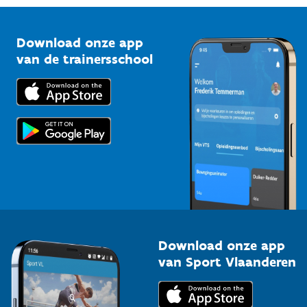
Vlaamse Trainersschool
Sportclubs
Kennisplatform
Download onze app
Bedrijven
van de trainersschool
Downloads
Trainers en begeleiders
Voor de pers
Scholen
Topsporters
Organisatoren van sportevenementen
Download onze app
van Sport Vlaanderen