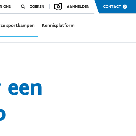
R ONS
ZOEKEN
AANMELDEN
CONTACT
ze sportkampen
Kennisplatform
r een
p