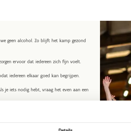
we geen alcohol. Zo blijft het kamp gezond
orgen ervoor dat iedereen zich fijn voelt.
dat iedereen elkaar goed kan begrijpen.
s je iets nodig hebt, vraag het even aan een
eef anderen ook rust en privacy op hun
Details