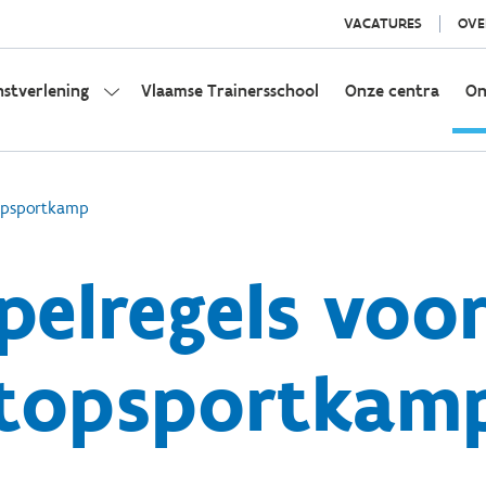
VACATURES
OVE
nstverlening
Vlaamse Trainersschool
Onze centra
On
topsportkamp
pelregels voo
topsportkam