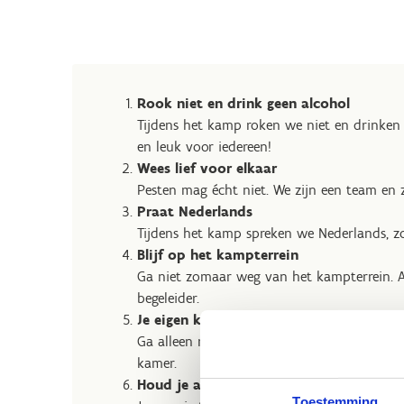
Rook niet en drink geen alcohol
Tijdens het kamp roken we niet en drinken 
en leuk voor iedereen!
Wees lief voor elkaar
Pesten mag écht niet. We zijn een team en z
Praat Nederlands
Tijdens het kamp spreken we Nederlands, zo
Blijf op het kampterrein
Ga niet zomaar weg van het kampterrein. Al
begeleider.
Je eigen kamer is jouw plekje
Ga alleen naar de kamer waar jij slaapt. G
kamer.
Houd je aan de telefoontijd
Toestemming