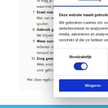
Je mag je telefoon gebruiken op afgesproke
waarmee je iemand kan kwetsen.
Steel niet van een ander
Deze website maakt gebruik
Wat van een ander is, laat je gewoon liggen
We gebruiken cookies om cont
spullen.
websiteverkeer te analyseren
Gebruik geen geweld
media, adverteren en analys
We blijven rustig en vriendelijk. Ruzie of g
verstrekt of die ze hebben v
Wees aardig en respectvol
Iedereen is anders, en dat is juist leuk! Be
Toestemmingsselectie
iemand eruitziet of wie iemand is.
Noodzakelijk
Zorg goed voor spullen
Wees voorzichtig met het materiaal en maak n
voor gebruik.
Met deze regels maken we er samen een geweldig
Weigeren