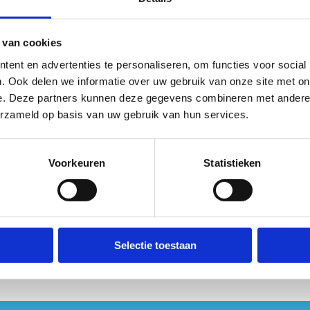
n momenten. Maak geen foto's of video's
 van cookies
. Iedereen moet zich veilig voelen met zijn
ent en advertenties te personaliseren, om functies voor social
. Ook delen we informatie over uw gebruik van onze site met on
e. Deze partners kunnen deze gegevens combineren met andere i
eweld past niet bij een gezellig sportkamp.
erzameld op basis van uw gebruik van hun services.
handel iedereen vriendelijk, ongeacht hoe
Voorkeuren
Statistieken
iets kapot. Zo blijft alles netjes en klaar
 kamp van!
Selectie toestaan