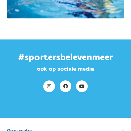
#sportersbelevenmeer
ook op sociale media
Onze centra