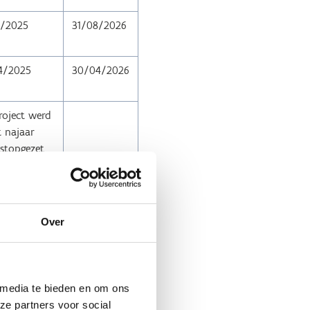
8/2025
31/08/2026
4/2025
30/04/2026
roject werd
t najaar
stopgezet
Over
el je idee’. Het totale
 media te bieden en om ons
023
ze partners voor social