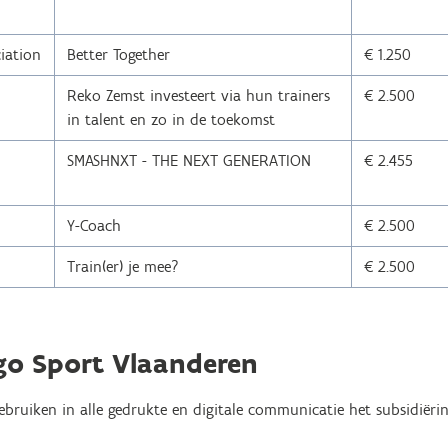
iation
Better Together
€ 1.250
Reko Zemst investeert via hun trainers
€ 2.500
in talent en zo in de toekomst
SMASHNXT - THE NEXT GENERATION
€ 2.455
Y-Coach
€ 2.500
Train(er) je mee?
€ 2.500
ogo Sport Vlaanderen
ebruiken in alle gedrukte en digitale communicatie het subsidiëri