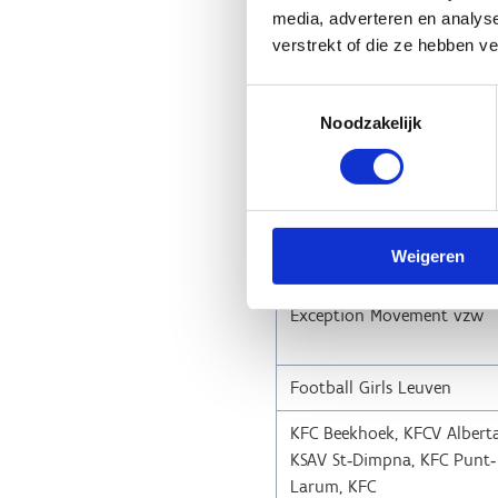
media, adverteren en analys
Atriac - Antwerpse Triatlon
verstrekt of die ze hebben v
Duatlon Club
Toestemmingsselectie
Avanti Brugge Dames
Noodzakelijk
Basketbalclub Clem
Scherpenheuvel
BOAS vzw
Weigeren
Exception Movement vzw
Football Girls Leuven
KFC Beekhoek, KFCV Alberta
KSAV St‐Dimpna, KFC Punt‐
Larum, KFC