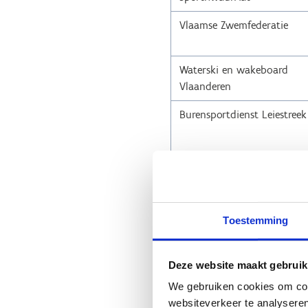
Vlaamse Zwemfederatie
Waterski en wakeboard
Vlaanderen
Burensportdienst Leiestreek
Kleine projecte
Toestemming
Sportclubs konden tot 1 februa
maximale krediet van deze op
Deze website maakt gebruik
We gebruiken cookies om cont
Sportclub
websiteverkeer te analyseren