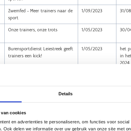
Zwemfed ‐ Meer trainers naar de
1/09/2023
31/0
sport
Onze trainers, onze trots
1/05/2023
30/0
Burensportdienst Leiestreek geeft
1/05/2023
het p
trainers een kick!
in he
2024 
n
Details
ri 2023 een klein project indienen via het participatieplatform ‘De
roep is 25.000 euro. Deze projecten liepen tot eind 2023.
 van cookies
ent en advertenties te personaliseren, om functies voor social
Project
Subsidie 2
. Ook delen we informatie over uw gebruik van onze site met on