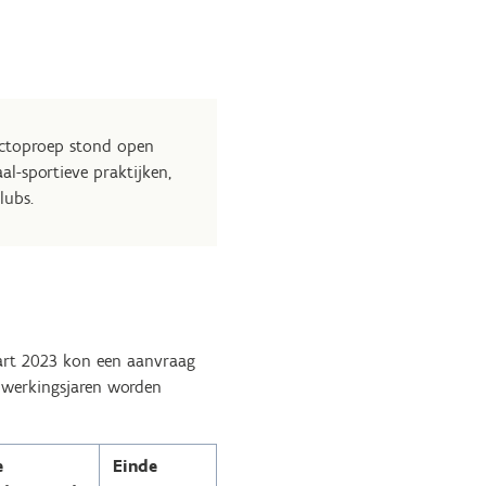
jectoproep stond open
al-sportieve praktijken,
lubs.
aart 2023 kon een aanvraag
 werkingsjaren worden
e
Einde