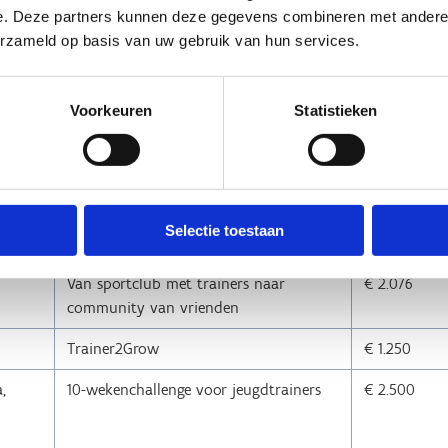
e. Deze partners kunnen deze gegevens combineren met andere i
 &
Trainerscoördinator ondersteunt
€ 1.250
erzameld op basis van uw gebruik van hun services.
trainers
“Inside our club, we have it all”
€ 2.500
Voorkeuren
Statistieken
MOVING ON UP TO THE CLEM-UNITY
€ 2.500
Ontmoetingsdag: maak op
€ 385
ontspannende en leerrijke manier
Selectie toestaan
kennis met G-zwemmen
Van sportclub met trainers naar
€ 2.076
community van vrienden
Trainer2Grow
€ 1.250
,
10-wekenchallenge voor jeugdtrainers
€ 2.500