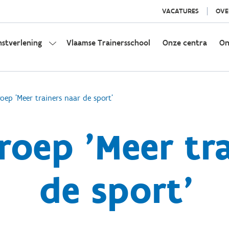
VACATURES
OVE
nstverlening
Vlaamse Trainersschool
Onze centra
On
oep 'Meer trainers naar de sport'
roep 'Meer tr
de sport'