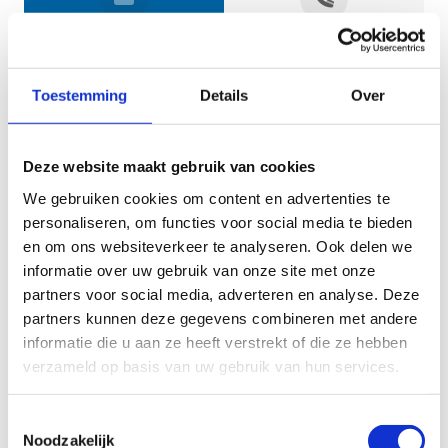
Jouw gegevens
Toestemming
Details
Over
Deze website maakt gebruik van cookies
We gebruiken cookies om content en advertenties te
personaliseren, om functies voor social media te bieden
en om ons websiteverkeer te analyseren. Ook delen we
informatie over uw gebruik van onze site met onze
Geef aan tot welk domein jouw vraag behoort
partners voor social media, adverteren en analyse. Deze
partners kunnen deze gegevens combineren met andere
KIES EEN DOMEIN
informatie die u aan ze heeft verstrekt of die ze hebben
verzameld op basis van uw gebruik van hun services.
Jouw vraag
Toestemmingsselectie
Noodzakelijk