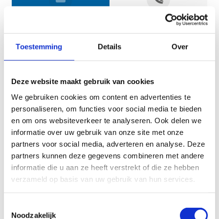
Jouw gegevens
Toestemming
Details
Over
Deze website maakt gebruik van cookies
We gebruiken cookies om content en advertenties te
personaliseren, om functies voor social media te bieden
en om ons websiteverkeer te analyseren. Ook delen we
informatie over uw gebruik van onze site met onze
Geef aan tot welk domein jouw vraag behoort
partners voor social media, adverteren en analyse. Deze
partners kunnen deze gegevens combineren met andere
KIES EEN DOMEIN
informatie die u aan ze heeft verstrekt of die ze hebben
verzameld op basis van uw gebruik van hun services.
Jouw vraag
Toestemmingsselectie
Noodzakelijk