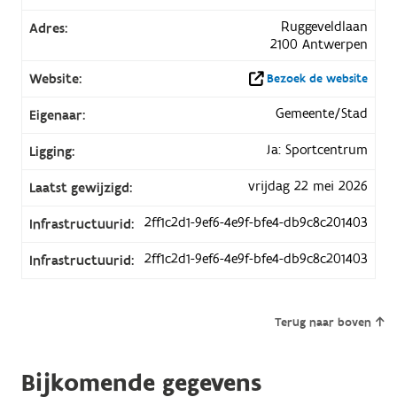
Ruggeveldlaan
Adres:
2100 Antwerpen
Website:
Bezoek de website
Gemeente/Stad
Eigenaar:
Ja: Sportcentrum
Ligging:
vrijdag 22 mei 2026
Laatst gewijzigd:
2ff1c2d1-9ef6-4e9f-bfe4-db9c8c201403
Infrastructuurid:
2ff1c2d1-9ef6-4e9f-bfe4-db9c8c201403
Infrastructuurid:
Terug naar boven
Bijkomende gegevens