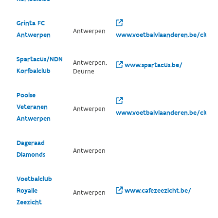
Grinta FC
Antwerpen
Antwerpen
www.voetbalvlaanderen.be/club/1
Spartacus/NDN
Antwerpen,
www.spartacus.be/
Korfbalclub
Deurne
Poolse
Veteranen
Antwerpen
www.voetbalvlaanderen.be/club/1
Antwerpen
Dageraad
Antwerpen
Diamonds
Voetbalclub
Royalle
www.cafezeezicht.be/
Antwerpen
Zeezicht