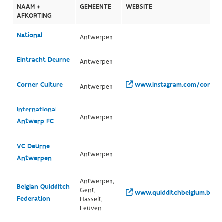
NAAM +
GEMEENTE
WEBSITE
AFKORTING
National
Antwerpen
Eintracht Deurne
Antwerpen
Corner Culture
www.instagram.com/cornerc
Antwerpen
International
Antwerpen
Antwerp FC
VC Deurne
Antwerpen
Antwerpen
Antwerpen,
Belgian Quidditch
Gent,
www.quidditchbelgium.be/
Federation
Hasselt,
Leuven