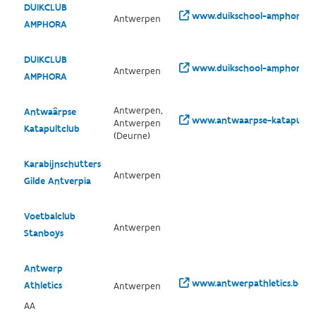
DUIKCLUB
www.duikschool-amphora.b
Antwerpen
AMPHORA
DUIKCLUB
www.duikschool-amphora.b
Antwerpen
AMPHORA
Antwerpen,
Antwaârpse
www.antwaarpse-katapultcl
Antwerpen
Katapultclub
(Deurne)
Karabijnschutters
Antwerpen
Gilde Antverpia
Voetbalclub
Antwerpen
Stanboys
Antwerp
www.antwerpathletics.be/
Athletics
Antwerpen
AA