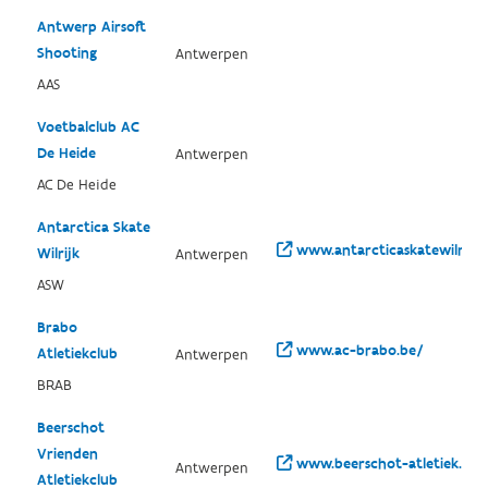
Antwerp Airsoft
Shooting
Antwerpen
AAS
Voetbalclub AC
De Heide
Antwerpen
AC De Heide
Antarctica Skate
www.antarcticaskatewilrijk.
Wilrijk
Antwerpen
ASW
Brabo
www.ac-brabo.be/
Atletiekclub
Antwerpen
BRAB
Beerschot
Vrienden
www.beerschot-atletiek.be/
Antwerpen
Atletiekclub