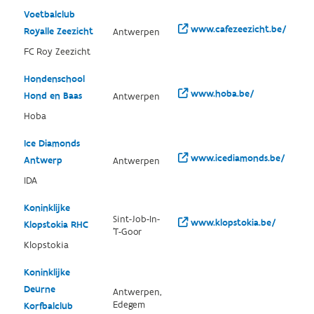
Voetbalclub
www.cafezeezicht.be/
Royalle Zeezicht
Antwerpen
FC Roy Zeezicht
Hondenschool
www.hoba.be/
Hond en Baas
Antwerpen
Hoba
Ice Diamonds
www.icediamonds.be/
Antwerp
Antwerpen
IDA
Koninklijke
Sint-Job-In-
www.klopstokia.be/
Klopstokia RHC
'T-Goor
Klopstokia
Koninklijke
Deurne
Antwerpen,
Edegem
Korfbalclub