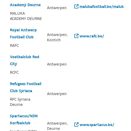
Academy Deurne
malukafootball.be/maluka-
Antwerpen
MALUKA
ACADEMY DEURNE
Royal Antwerp
Antwerpen,
www.rafc.be/
Football Club
Kontich
RAFC
Voetbalclub Red
City
Antwerpen
RCFC
Refugees Football
Club Syriana
Antwerpen
RFC Syriana
Deurne
Spartacus/NDN
Korfbalclub
Antwerpen,
www.spartacus.be/
Deurne