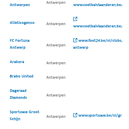
Antwerpen
Antwerpen
www.voetbalvlaanderen.be/clu
Atleticogenco
Antwerpen
www.voetbalvlaanderen.be/clu
FC Fortuna
www.foot24.be/nl/clubs/fc-
Antwerpen
Antwerp
antwerp
Arakora
Antwerpen
Brabo United
Antwerpen
Dageraad
Antwerpen
Diamonds
Sportoase Groot
www.sportoase.be/nl/groot-
Antwerpen
Schijn